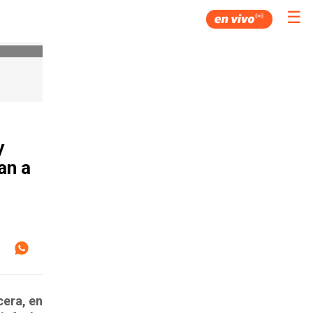
☰
y
an a
cera, en