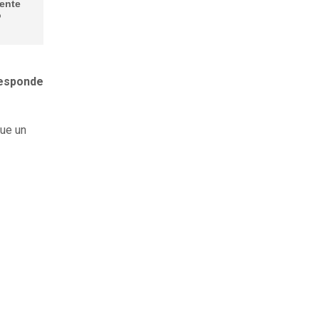
dente
o
responde
ue un