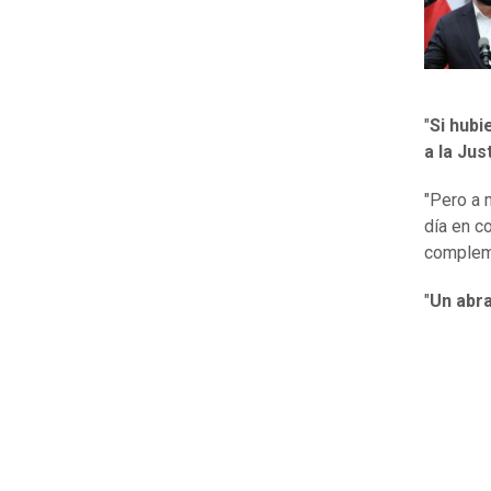
"
Si hubi
a la Jus
"Pero a 
día en c
complem
"
Un abra