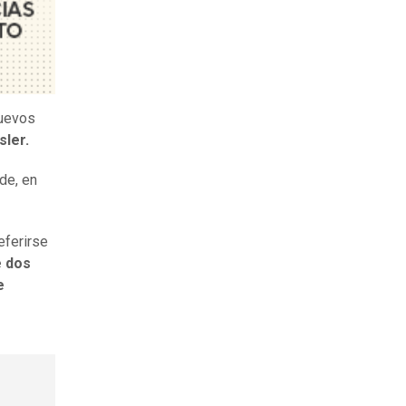
nuevos
sler.
de, en
eferirse
e dos
e