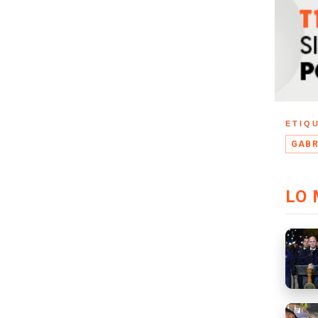
ETIQ
GABR
LO 