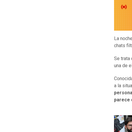
La noche
chats fi
Se trata
una de e
Conocida
a la sit
persona
parece d