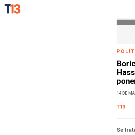
POLÍT
Boric
Hassl
pone
14 DE MA
T13
Se trat