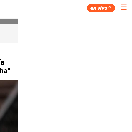
☰
ía
ha"