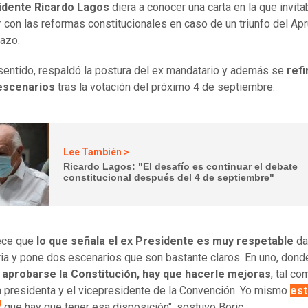
idente Ricardo Lagos
diera a conocer una carta en la que invita
r con las reformas constitucionales en caso de un triunfo del Ap
azo.
sentido, respaldó la postura del ex mandatario y además se
refi
escenarios
tras la votación del próximo 4 de septiembre.
Lee También >
Ricardo Lagos: "El desafío es continuar el debate
constitucional después del 4 de septiembre"
ece que
lo que señala el ex Presidente es muy respetable
da
ria y pone dos escenarios que son bastante claros. En uno, don
 aprobarse la Constitución, hay que hacerle mejoras
, tal co
a presidenta y el vicepresidente de la Convención. Yo mismo
est
o
que hay que tener esa disposición", sostuvo Boric.