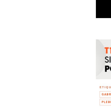
ETIQ
GABR
PLEB