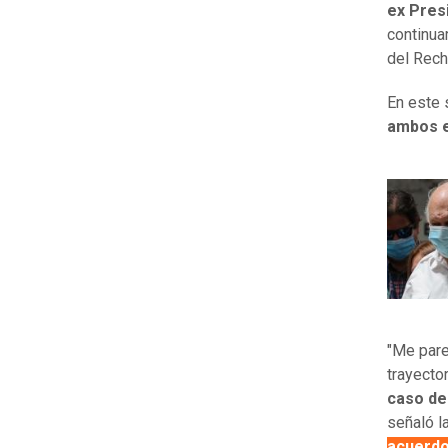
ex Pres
continua
del Rech
En este 
ambos 
"Me par
trayecto
caso de
señaló l
acuerd