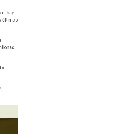
azo
, hay
s últimos
s
hilenas
to
".