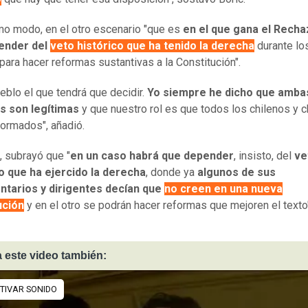
o modo, en el otro escenario "que es
en el que gana el Rech
ender del
veto histórico que ha tenido la derecha
durante lo
para hacer reformas sustantivas a la Constitución".
ueblo el que tendrá que decidir.
Yo siempre he dicho que amba
s son legítimas
y que nuestro rol es que todos los chilenos y c
formados", añadió.
, subrayó que "
en un caso habrá que depender
, insisto, del
ve
o que ha ejercido la derecha
, donde ya
algunos de sus
ntarios y dirigentes decían que
no creen en una nueva
ución
y en el otro se podrán hacer reformas que mejoren el texto
 este video también: