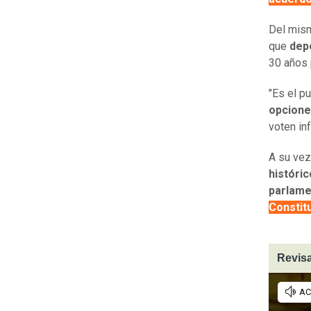
Del mism
que
dep
30 años 
"Es el p
opcione
voten in
A su vez
históric
parlame
Constit
Revisa