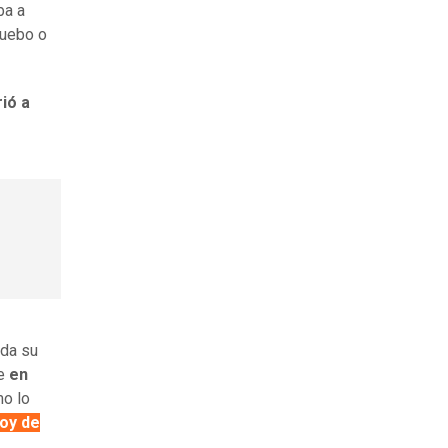
ba a
ruebo o
rió a
da su
de
en
mo lo
oy de