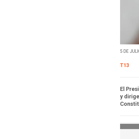
5 DE JULI
T13
El Pres
y dirig
Constit