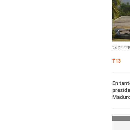
24 DE FE
T13
En tan
preside
Maduro