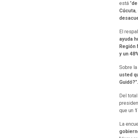
está "
de
Cúcuta
,
desacue
El respa
ayuda h
Región 
y un 48
Sobre la
usted q
Guidó?"
Del tota
presiden
que un
1
La encue
gobiern