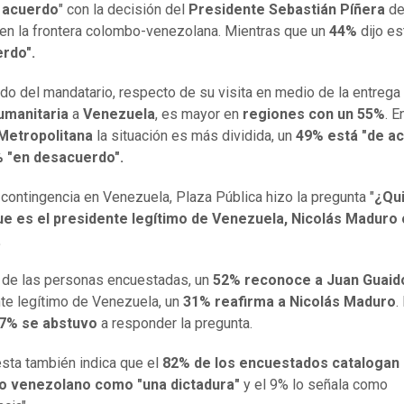
 acuerdo
" con la decisión del
Presidente Sebastián Píñera
de
 en la frontera colombo-venezolana. Mientras que un
44%
dijo es
rdo".
ldo del mandatario, respecto de su visita en medio de la entrega 
umanitaria
a
Venezuela
, es mayor en
regiones con un 55%
. E
Metropolitana
la situación es más dividida, un
49% está "de a
% "en desacuerdo".
 contingencia en Venezuela, Plaza Pública hizo la pregunta "
¿Qu
ue es el presidente legítimo de Venezuela, Nicolás Maduro
.
l de las personas encuestadas, un
52% reconoce a Juan Guai
te legítimo de Venezuela, un
31% reafirma a Nicolás Maduro
.
7% se abstuvo
a responder la pregunta.
sta también indica que el
82% de los encuestados catalogan 
o venezolano como "una dictadura"
y el 9% lo señala como