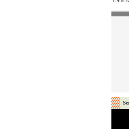
"democra
Se