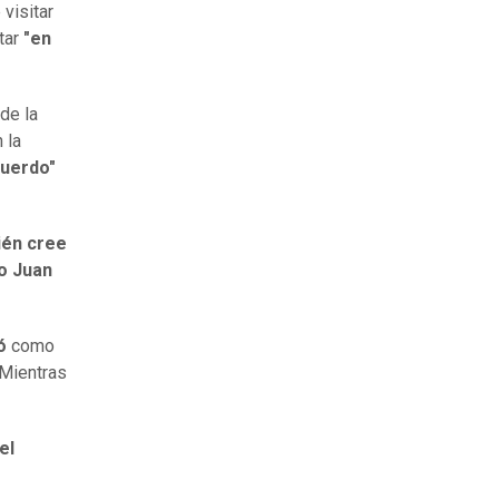
 visitar
tar
"en
de la
n la
cuerdo"
ién cree
 o Juan
dó
como
 Mientras
el