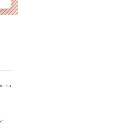
n ella:
s
?”