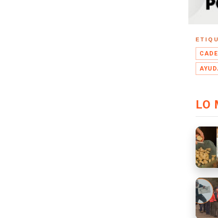
ETIQ
CAD
AYUD
LO 