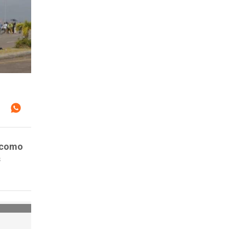
ó como
s