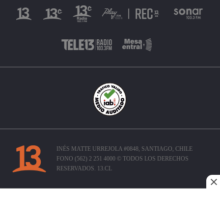
INÉS MATTE URREJOLA #0848, SANTIAGO, CHILE
FONO (562) 2 251 4000 © TODOS LOS DERECHOS
RESERVADOS. 13.CL