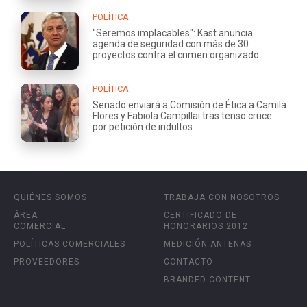
POLÍTICA
"Seremos implacables": Kast anuncia
agenda de seguridad con más de 30
proyectos contra el crimen organizado
POLÍTICA
Senado enviará a Comisión de Ética a Camila
Flores y Fabiola Campillai tras tenso cruce
por petición de indultos
QUIÉNES SOMOS
TRABAJA CON NOSOTROS
ÁREA
CERTIFICADO DE
COMERCIAL
HONORARIOS 2012
POLÍTICAS COMERCIALES
MEDICIÓN ANTENAS
PROVEEDORES
CONTACTO
BRANDED CONTENT