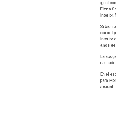
igual co
Elena S
Interior
Si bien 
cárcel 
Interior
años de
La abog
causado a
En el es
para Mo
sexual.