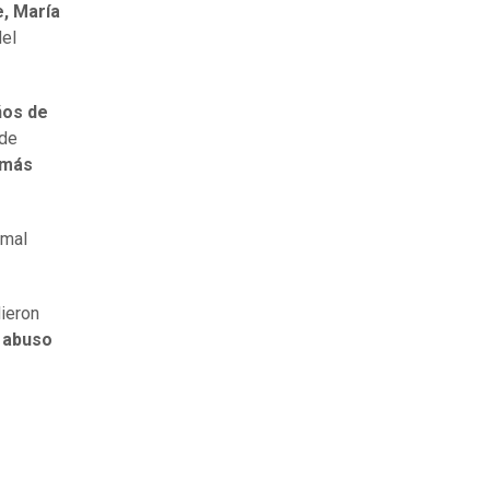
, María
del
ños de
 de
 más
 mal
dieron
r abuso