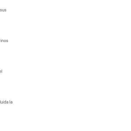
 sus
rinos
el
uida la