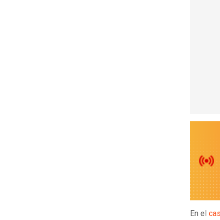
En el
cas