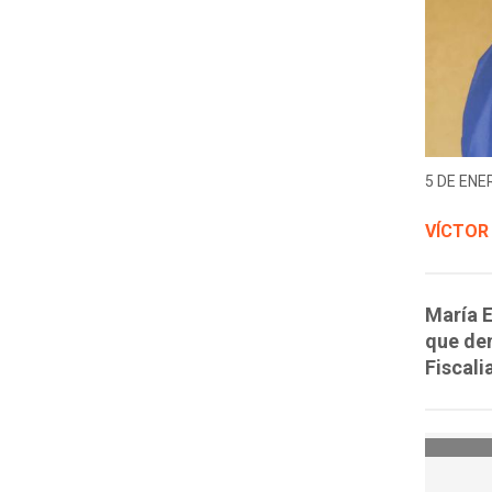
5 DE ENER
VÍCTOR
María E
que den
Fiscali