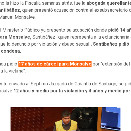
mo la hizo la Fiscalía semanas atrás, fue la
abogada querellante
antibáñez,
quien presentó acusación contra el exsubsecretario 
, Manuel Monsalve.
el Ministerio Público ya presentó su acusación donde
pidió 14 a
para Monsalve,
Santibáñez -quien representa a la exfuncionaria
 que lo denunció por violación y abuso sexual-,
Santibañez pidió
 condena.
ada pidió
17 años de cárcel para Monsalve
por “extensión del
 la víctima”.
crito enviado al Séptimo Juzgado de Garantía de Santiago, se pi
nsalve
12 años y medio por la violación y 4 años y medio po