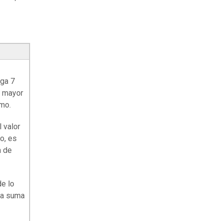
sga 7
o mayor
mo.
 valor
do, es
a de
e lo
la suma