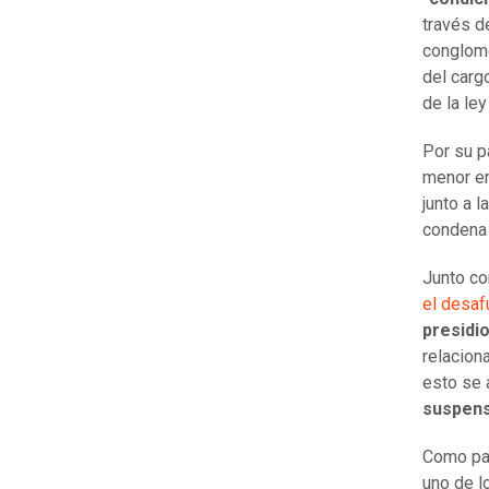
través d
conglome
del carg
de la ley
Por su p
menor en
junto a 
condena 
Junto co
el desaf
presidi
relacion
esto se 
suspens
Como par
uno de l