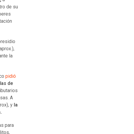
tro de su
eberes
tación
residio
prox.),
nte la
ico
pidió
ías de
ibutarios
lsas. A
rox), y
la
na.
as para
itos,