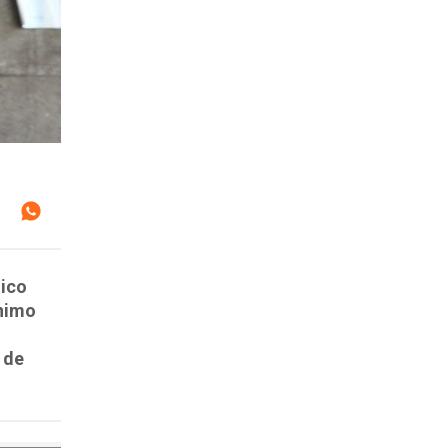
lico
ínimo
 de