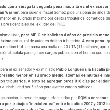
tado que arriesga la segunda pena más alta es el ex asesor
ián Warner,
para quien el fiscal Gómez pide una pena de años d
 menor en su grado máximo por delitos tributarios, cometidos du
 presidenciales del ex líder del PRO.
misma línea,
para ME-O se solicitan 4 años de presidio meno
máximo
por su rol de autor en delitos tributarios.
A esta pena -q
a en libertad-
se suma una multa de 20 UTA (11 millones, aprox)
tación absoluta para ejercer cargos públicos en el tiempo que se 
na.
, para el ex senador y ex ministro
Pablo Longueira la fiscalía p
 presidio menor en su grado medio, además de multas e inha
tos tributarios.
A esto se agregan otros 818 días por el deli
o
e inhabilidad por 5 años para ejercer cargos públicos.
 acusación, la serie de pagos efectuados por
SQM a cercanos 
a por trabajos "inexistentes" entre los años 2007 y 2013 lo
onaron" en su actuar "en pos de los intereses" de la minera