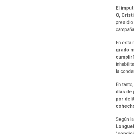
El impu
O, Crist
presidio
campañas
En esta 
grado 
cumplirí
inhabili
la conde
En tanto
días de
por deli
cohech
Según la
Longueir
"condici