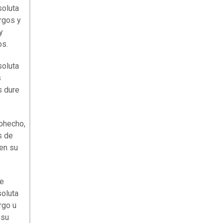
soluta
rgos y
y
os.
soluta
s
s dure
cohecho,
s de
en su
de
soluta
rgo u
 su