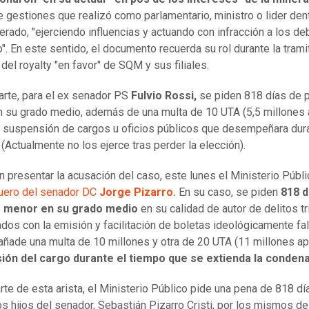
e gestiones que realizó como parlamentario, ministro o lider den
rado, "ejerciendo influencias y actuando con infracción a los d
o". En este sentido, el documento recuerda su rol durante la trami
 del royalty "en favor" de SQM y sus filiales.
arte, para el ex senador PS
Fulvio Rossi,
se piden 818 días de p
 su grado medio, además de una multa de 10 UTA (5,5 millones a
la suspensión de cargos u oficios públicos que desempeñara dura
(Actualmente no los ejerce tras perder la elección).
n presentar la acusación del caso, este lunes el Ministerio Públ
uero del senador DC
Jorge Pizarro.
En su caso, se piden
818 d
o menor en su grado medio
en su calidad de autor de delitos tr
ados con la emisión y facilitación de boletas ideológicamente fa
añade una multa de 10 millones y otra de 20 UTA (11 millones ap
ión del cargo durante el tiempo que se extienda la conde
te de esta arista, el Ministerio Público pide una pena de 818 dí
os hijos del senador, Sebastián Pizarro Cristi, por los mismos del