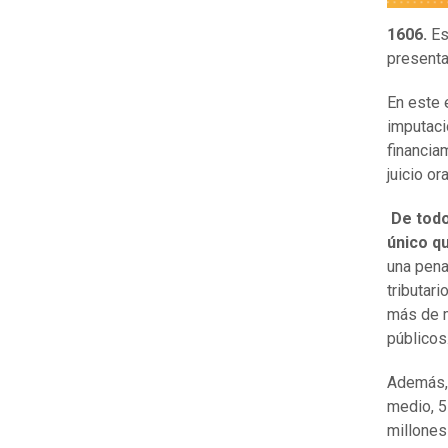
1606.
Es
presenta
En este 
imputaci
financiam
juicio ora
De todos
único q
una pena
tributar
más de m
públicos
Además, 
medio, 5
millones