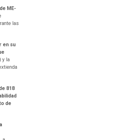
 de ME-
e
rante las
r en su
ue
 y la
extienda
ide 818
bilidad
to de
a
,
a