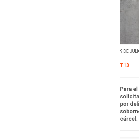
9 DE JULI
T13
Para el
solicit
por del
soborno
cárcel.