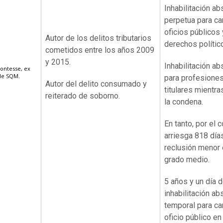
Inhabilitación ab
perpetua para ca
oficios públicos 
Autor de los delitos tributarios
derechos polític
cometidos entre los años 2009
y 2015.
Inhabilitación ab
Contesse, ex
de SQM.
para profesione
Autor del delito consumado y
titulares mientra
reiterado de soborno.
la condena.
En tanto, por el 
arriesga 818 día
reclusión menor 
grado medio.
5 años y un día 
inhabilitación ab
temporal para ca
oficio público en