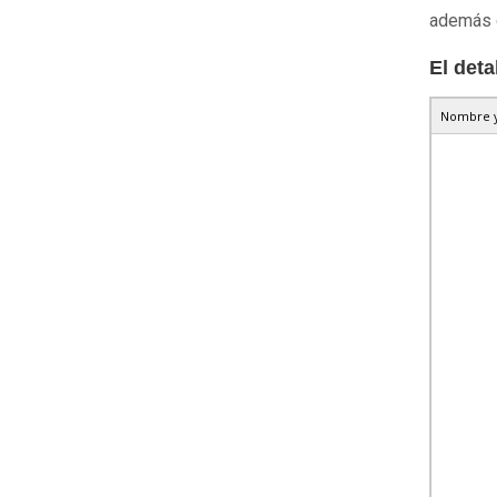
además d
El deta
Nombre y