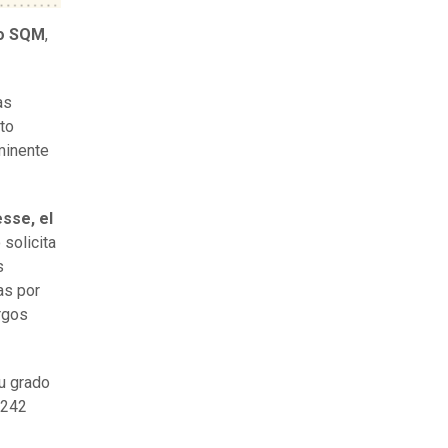
o SQM
,
as
to
nminente
sse, el
 solicita
os
as por
argos
u grado
 242