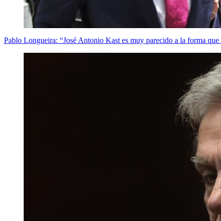
Pablo Longueira: “José Antonio Kast es muy parecido a la forma qu