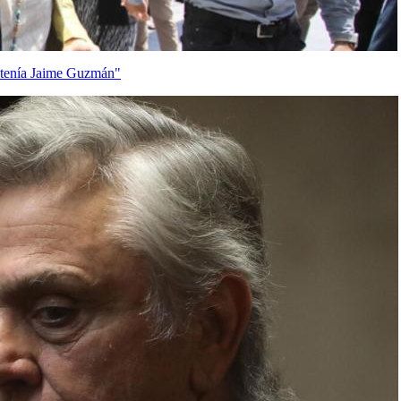
e tenía Jaime Guzmán"