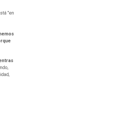
stá "en
nemos
orque
entras
ando,
idad,