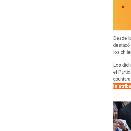
Desde la
destacó 
los chil
Los dich
el Parti
apuntara
le atrib