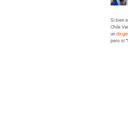
Si bien 
Chile Va
un
dirig
pero sí
"