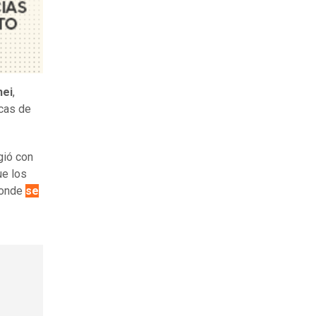
hei
,
icas de
gió con
ue los
donde
se