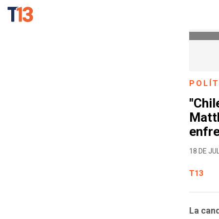
POLÍT
"Chil
Matth
enfr
18 DE JUL
T13
La cand