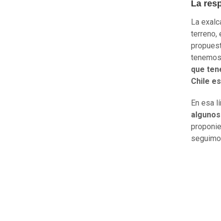
La res
La exalc
terreno,
propuest
tenemos
que ten
Chile e
En esa l
algunos
proponie
seguimos