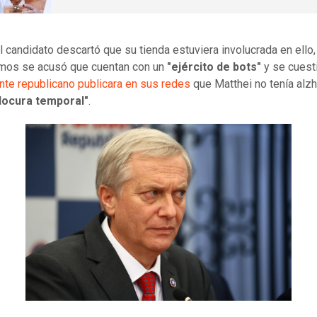
el candidato descartó que su tienda estuviera involucrada en ello
mos se acusó que cuentan con un
"ejército de bots"
y se cuest
ente republicano publicara en sus redes
que Matthei no tenía alz
locura temporal"
.