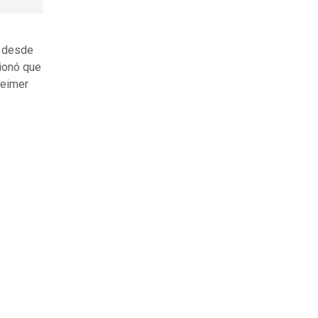
, desde
ionó que
heimer