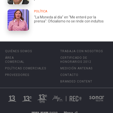
POLÍTICA
"La Moneda al día" en "Me enteré por la
prensa": Oficialismo no se rinde con indultos
QUIÉNES SOMOS
TRABAJA CON NOSOTROS
ÁREA
CERTIFICADO DE
COMERCIAL
HONORARIOS 2012
POLÍTICAS COMERCIALES
MEDICIÓN ANTENAS
PROVEEDORES
CONTACTO
BRANDED CONTENT