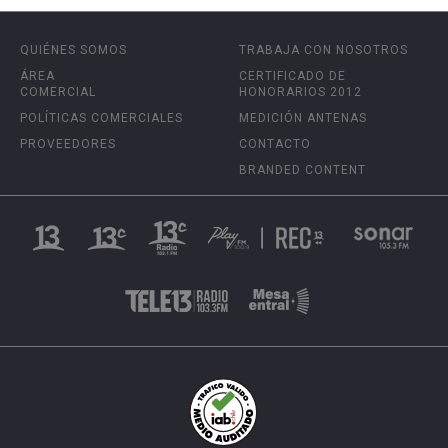
QUIÉNES SOMOS
TRABAJA CON NOSOTROS
ÁREA
CERTIFICADO DE
COMERCIAL
HONORARIOS 2012
POLÍTICAS COMERCIALES
MEDICIÓN ANTENAS
PROVEEDORES
CONTACTO
BRANDED CONTENT