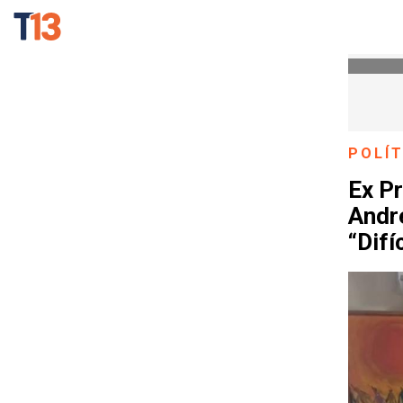
POLÍT
Ex P
Andr
“Difí