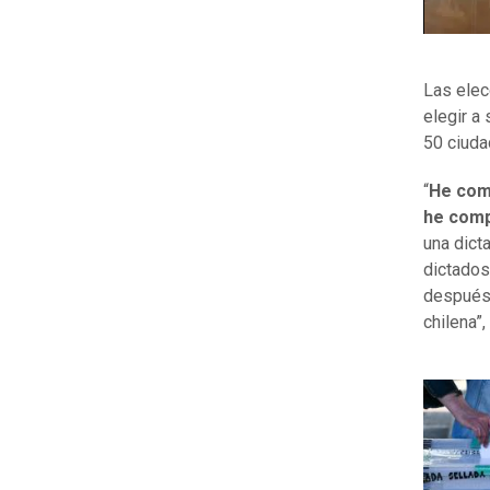
Las elec
elegir a
50 ciuda
“
He comp
he comp
una dict
dictados
después,
chilena”