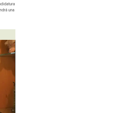
ndidatura
ndrá una
.