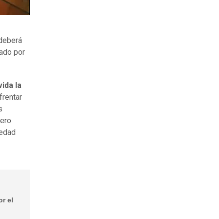
 deberá
rado por
ida la
frentar
s
pero
iedad
or el