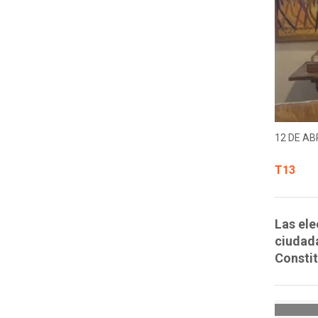
12 DE ABR
T13
Las ele
ciudada
Constit