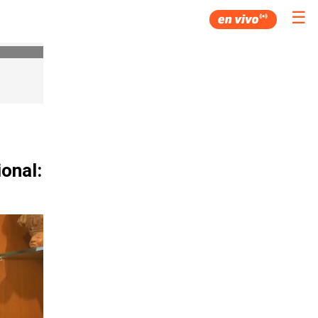
☰
onal: