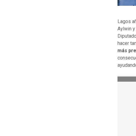
Lagos añ
Aylwin 
Diputado
hacer ta
más pre
consecue
ayudando