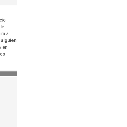
cio
 de
ira a
 alguien
y en
mos