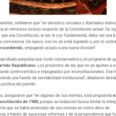
sentido, señalaron que "en derechos sociales y libertades indivi
ica un retroceso incluso respecto de la Constitución actual. Se si
 que una Constitución, al ser la Ley Fundamental, debe ser una 
 convivencia. De nuevo, eso no se está logrando y, por el contra
trocediendo,
empujando al país a una nueva división".
o aprobado perpetúa una visión conservadora y un programa de g
artido Republicano
. Los proyectos de ley que no se ajusten a e
erán controvertidos e impugnados por inconstitucionales. Esa h
siendo una fuente de inestabilidad institucional", añadieron desd
política del partido.
mo, aseguraron que "en algunas de sus normas, esta propuesta
e
onstitución de 1980,
porque su redacción busca limitar la inter
rta que se había alcanzado de sus normas en estos años de
ia, a través de sucesivas reformas y de la jurisprudencia que f