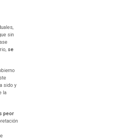
duales,
gue sin
base
rio,
se
obierno
ste
a sido y
e la
s peor
pretación
ue