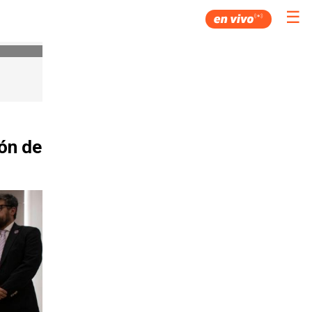
☰
ión de