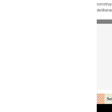
construye
delibera
Se