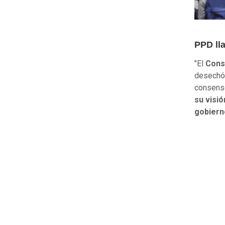
PPD ll
"El
Cons
desechó 
consenso
su visió
gobiern