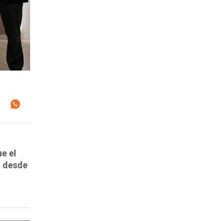
e el
n desde