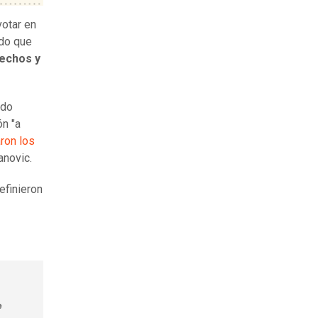
votar en
do que
rechos y
ido
ón "a
ron los
anovic.
efinieron
e