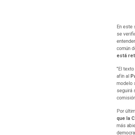
En este 
se verif
entender
común de
está re
"El text
afín al
P
modelo s
seguirá 
comisión 
Por últi
que la C
más abie
democrac