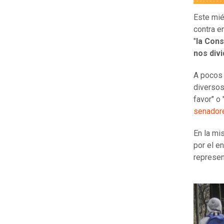
Este mié
contra e
"
la Cons
nos divi
A pocos 
diversos
favor" o
senador
En la mi
por el e
represen