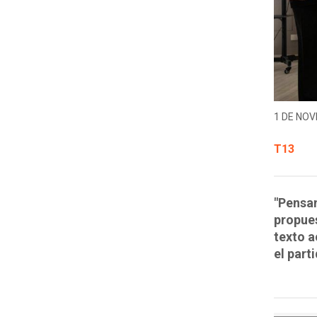
1 DE NOV
T13
"Pensan
propues
texto a
el part