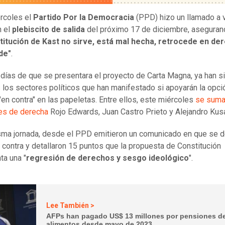
rcoles el
Partido Por la Democracia
(PPD) hizo un llamado a 
n el
plebiscito de salida
del próximo 17 de diciembre, aseguran
titución de Kast no sirve, está mal hecha, retrocede en de
de"
.
días de que se presentara el proyecto de Carta Magna, ya han s
 los sectores políticos que han manifestado si apoyarán la opci
 "en contra" en las papeletas. Entre ellos, este miércoles
se suma
es de derecha
Rojo Edwards, Juan Castro Prieto y Alejandro Kus
sma jornada, desde el PPD emitieron un comunicado en que se d
n contra y detallaron 15 puntos que la propuesta de Constitución
ta una "
regresión de derechos y sesgo ideológico
".
Lee También >
AFPs han pagado US$ 13 millones por pensiones d
alimentos desde mayo de 2023