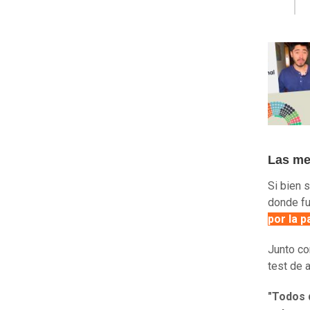
Las me
Si bien 
donde fu
por la 
Junto co
test de a
"Todos d