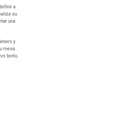
efinir a
aliza su
tar una
género y
su mesa
vo texto,