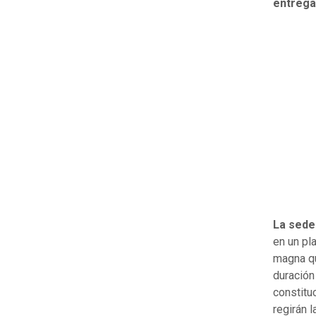
entregar
La sede
en un pl
magna qu
duración
constitu
regirán l