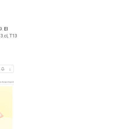
9.
El
13.cl, T13