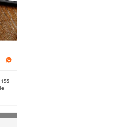
s 155
de