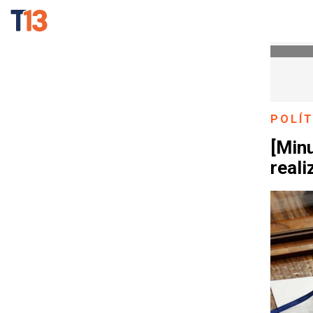
POLÍT
[Min
reali