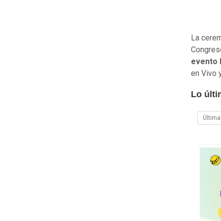
La cere
Congreso
evento l
en Vivo 
Lo últ