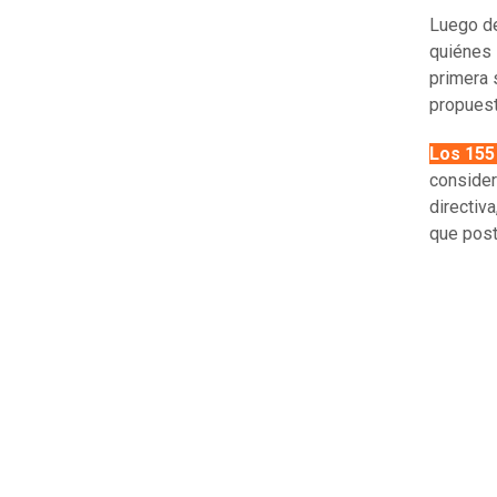
Luego de
quiénes 
primera s
propuest
Los 155
consider
directiv
que post