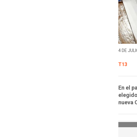
4 DE JULI
T13
En el p
elegid
nueva C