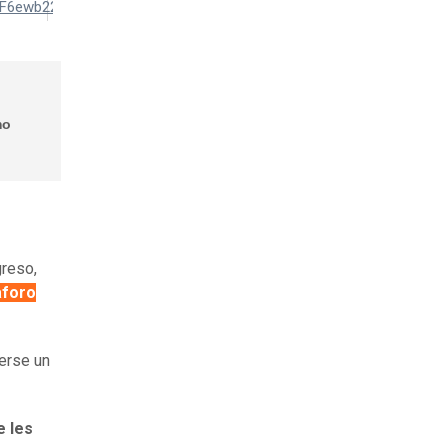
mo
greso,
aforo
cerse un
e les