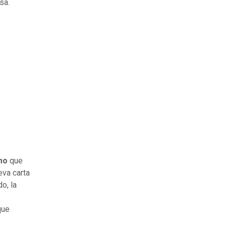
sa.
smo
que
va carta
o, la
que