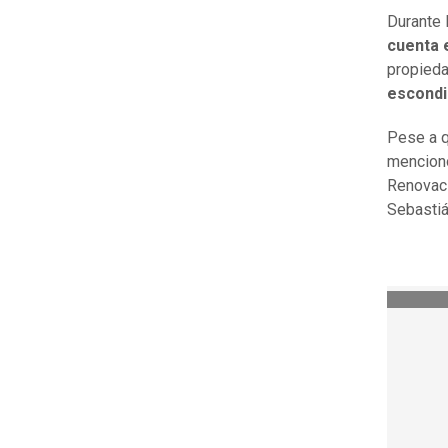
Durante 
cuenta 
propieda
escondi
Pese a q
mencionó
Renovaci
Sebastiá