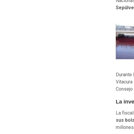
Nacional
Sepúlv
Durante 
Vitacura
Consejo 
La inve
La fisca
sus bols
millone