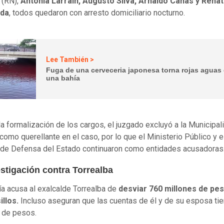
 (RN),
Antonia Larraín, Augusto Silva, Arnaldo Cañas y Rena
eda
, todos quedaron con arresto domiciliario nocturno.
Lee También >
Fuga de una cerveceria japonesa torna rojas aguas
una bahía
la formalización de los cargos, el juzgado excluyó a la Municipal
 como querellante en el caso, por lo que el Ministerio Público y e
de Defensa del Estado continuaron como entidades acusadoras
stigación contra Torrealba
lía acusa al exalcalde Torrealba de
desviar 760 millones de pe
illos.
Incluso aseguran que las cuentas de él y de su esposa ti
s de pesos.