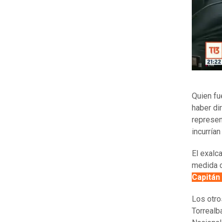
Quien fu
haber dir
represen
incurría
El exalc
medida 
Capitán
Los otro
Torrealb