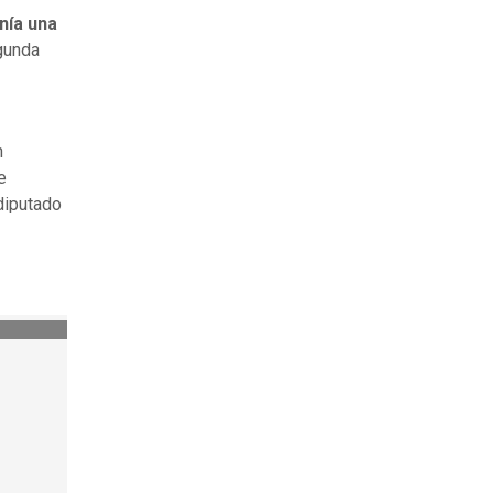
nía una
gunda
s
n
e
xdiputado