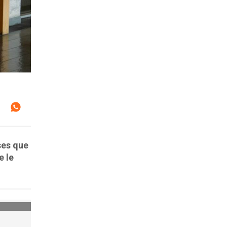
ses que
e le