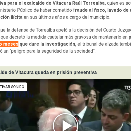
va para el exalcalde de Vitacura Raúl Torrealba,
quien es a
inisterio Público de haber cometido f
raude al fisco, lavado de
ción ilícita
en sus últimos años a cargo del municipio.
ue la defensa de Torrealba apeló a la decisión del Cuarto Juzg
, que decretó la medida cautelar más gravosa de mantenerlo en
p
co meses
que dure la investigación,
el tribunal de alzada tambi
ó un “peligro para la seguridad de la sociedad”.
lde de Vitacura queda en prisión preventiva