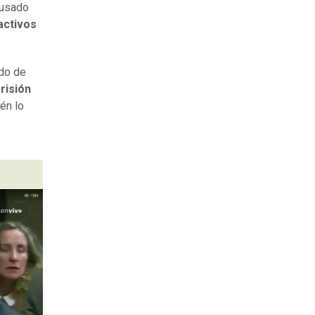
cusado
 activos
ado de
risión
én lo