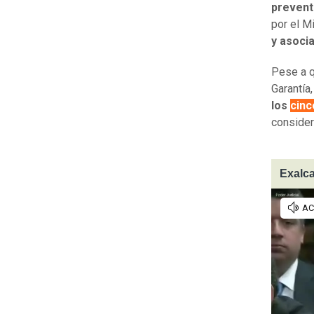
preventi
por el M
y asocia
Pese a q
Garantía
los
cin
consider
Exalca