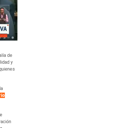
alía de
lidad y
 quienes
la
rio
de
vación