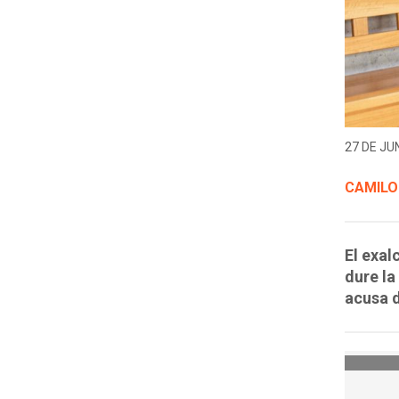
27 DE JUN
CAMILO
El exal
dure la
acusa d