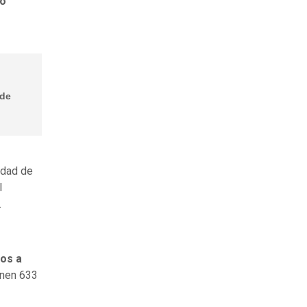
to
 de
idad de
l
.
sos a
enen 633