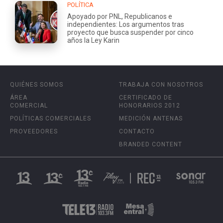
POLÍTICA
Apoyado por PNL, Republicanos e
independientes: Los argumentos tras
proyecto que busca suspender por cinco
años la Ley Karin
QUIÉNES SOMOS
TRABAJA CON NOSOTROS
ÁREA
CERTIFICADO DE
COMERCIAL
HONORARIOS 2012
POLÍTICAS COMERCIALES
MEDICIÓN ANTENAS
PROVEEDORES
CONTACTO
BRANDED CONTENT