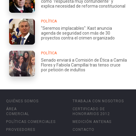
como "respuesta muy contundente" y
explica necesidad de reforma constitucional
POLÍTICA
"Seremos implacables": Kast anuncia
agenda de seguridad con más de 30
proyectos contra el crimen organizado
POLÍTICA
Senado enviará a Comisión de Ética a Camila
Flores y Fabiola Campillai tras tenso cruce
por petición de indultos
QUIÉNES SOMOS
TRABAJA CON NOSOTROS
ÁREA
CERTIFICADO DE
COMERCIAL
HONORARIOS 2012
POLÍTICAS COMERCIALES
MEDICIÓN ANTENAS
PROVEEDORES
CONTACTO