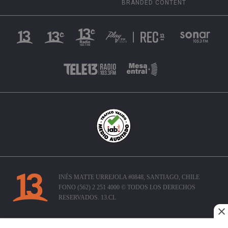
BRANDED CONTENT
INÉS MATTE URREJOLA #0848, SANTIAGO, CHILE
FONO (562) 2 251 4000 © TODOS LOS DERECHOS
RESERVADOS. 13.CL