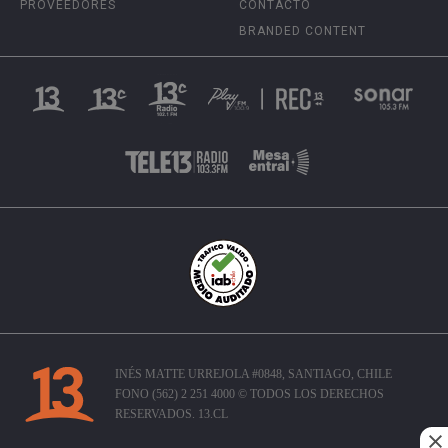
PROVEEDORES
CONTACTO
BRANDED CONTENT
INÉS MATTE URREJOLA #0848, SANTIAGO, CHILE
FONO (562) 2 251 4000 © TODOS LOS DERECHOS
RESERVADOS. 13.CL