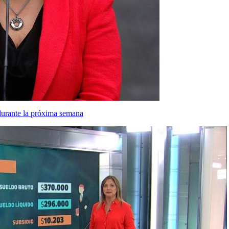
durante la próxima semana