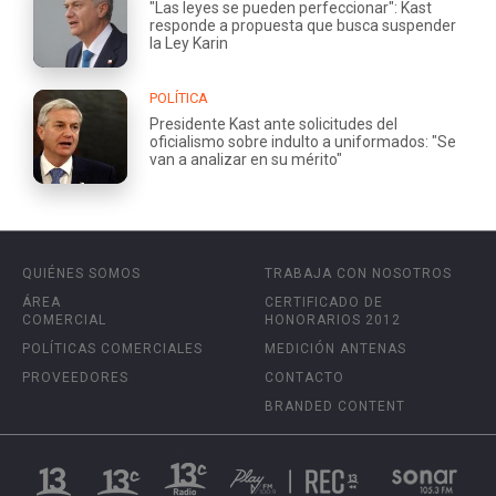
"Las leyes se pueden perfeccionar": Kast
responde a propuesta que busca suspender
la Ley Karin
POLÍTICA
Presidente Kast ante solicitudes del
oficialismo sobre indulto a uniformados: "Se
van a analizar en su mérito"
QUIÉNES SOMOS
TRABAJA CON NOSOTROS
ÁREA
CERTIFICADO DE
COMERCIAL
HONORARIOS 2012
POLÍTICAS COMERCIALES
MEDICIÓN ANTENAS
PROVEEDORES
CONTACTO
BRANDED CONTENT