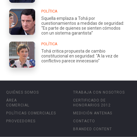
POLÍTICA
Squella emplaza a Tohá por
cuestionamientos a medidas de seguridad:
“Es parte de quienes se sienten cómodos
con un sistema garantista”
POLÍTICA
Tohá critica propuesta de cambio
constitucional en seguridad: "A la vez de
conflictivo parece innecesario"
QUIÉNES SOMOS
TRABAJA CON NOSOTROS
ÁREA
CERTIFICADO DE
COMERCIAL
HONORARIOS 2012
POLÍTICAS COMERCIALES
MEDICIÓN ANTENAS
PROVEEDORES
CONTACTO
BRANDED CONTENT