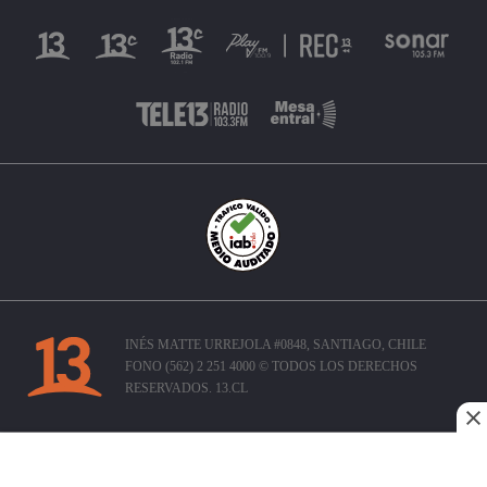
INÉS MATTE URREJOLA #0848, SANTIAGO, CHILE
FONO (562) 2 251 4000 © TODOS LOS DERECHOS
RESERVADOS. 13.CL