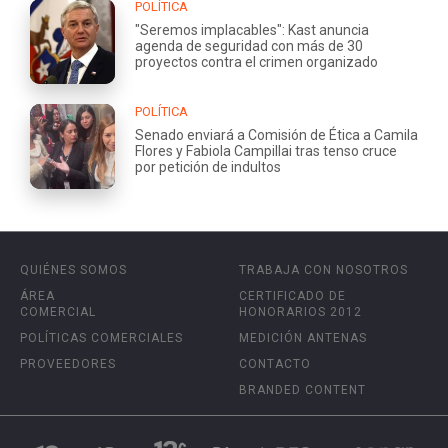
POLÍTICA
"Seremos implacables": Kast anuncia
agenda de seguridad con más de 30
proyectos contra el crimen organizado
POLÍTICA
Senado enviará a Comisión de Ética a Camila
Flores y Fabiola Campillai tras tenso cruce
por petición de indultos
QUIÉNES SOMOS
TRABAJA CON NOSOTROS
ÁREA
CERTIFICADO DE
COMERCIAL
HONORARIOS 2012
POLÍTICAS COMERCIALES
MEDICIÓN ANTENAS
PROVEEDORES
CONTACTO
BRANDED CONTENT