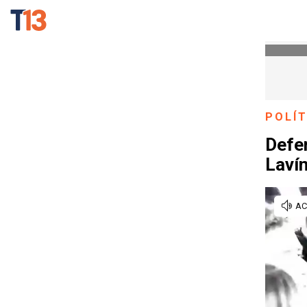
POLÍT
Defe
Lavín