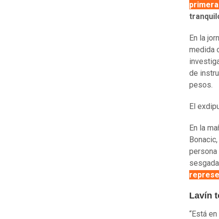
primera
tranquil
En la jo
medida c
investiga
de instr
pesos.
El exdip
En la ma
Bonacic,
persona 
sesgada 
repres
Lavín t
“Está en