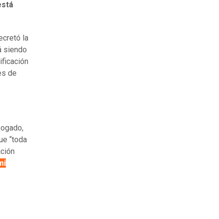
está
cretó la
á siendo
ificación
es de
bogado,
ue “toda
ación
mi