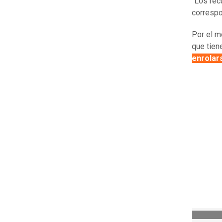
“Los rec
correspo
Por el m
que tien
enrolar