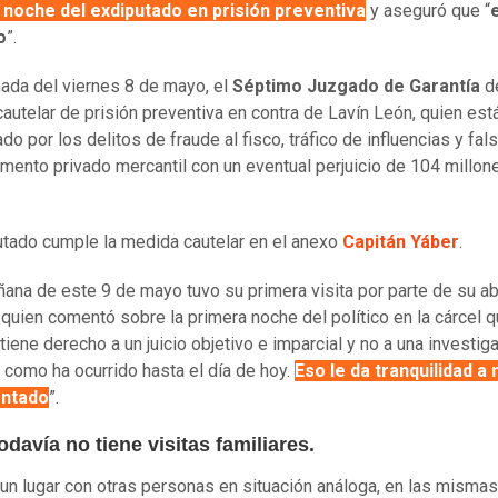
 noche del exdiputado en prisión preventiva
y aseguró que “
o
”.
rnada del viernes 8 de mayo, el
Séptimo Juzgado de Garantía
de
autelar de prisión preventiva en contra de Lavín León, quien est
do por los delitos de fraude al fisco, tráfico de influencias y fals
umento privado mercantil con un eventual perjuicio de 104 millon
utado cumple la medida cautelar en el anexo
Capitán Yáber
.
ñana de este 9 de mayo tuvo su primera visita por parte de su a
 quien comentó sobre la primera noche del político en la cárcel q
tiene derecho a un juicio objetivo e imparcial y no a una investig
como ha ocurrido hasta el día de hoy.
Eso le da tranquilidad a 
entado
”.
odavía no tiene visitas familiares.
 un lugar con otras personas en situación análoga, en las mismas