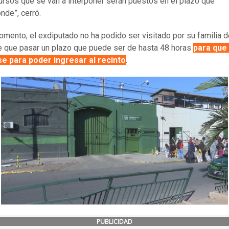
ursos que se van a interponer serán puestos en el plazo que
nde”, cerró.
omento, el exdiputado no ha podido ser visitado por su familia 
e que pasar un plazo que puede ser de hasta 48 horas
para que
se para poder ingresar al recinto
.
PUBLICIDAD