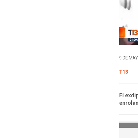
9 DE MAY
T13
El exdi
enrolam