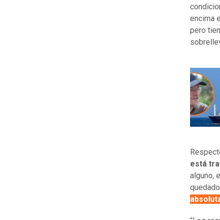
condicio
encima e
pero tie
sobrelle
Respecto
está tra
alguno, 
quedado 
absolut