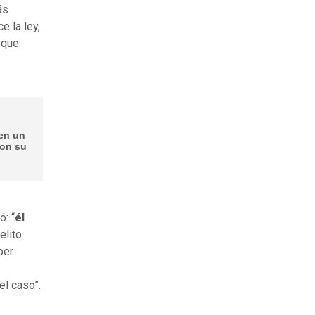
ás
e la ley,
 que
 en un
con su
ó: “
él
elito
ber
el caso”.