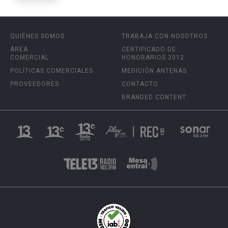
QUIÉNES SOMOS
TRABAJA CON NOSOTROS
ÁREA
CERTIFICADO DE
COMERCIAL
HONORARIOS 2012
POLÍTICAS COMERCIALES
MEDICIÓN ANTENAS
PROVEEDORES
CONTACTO
BRANDED CONTENT