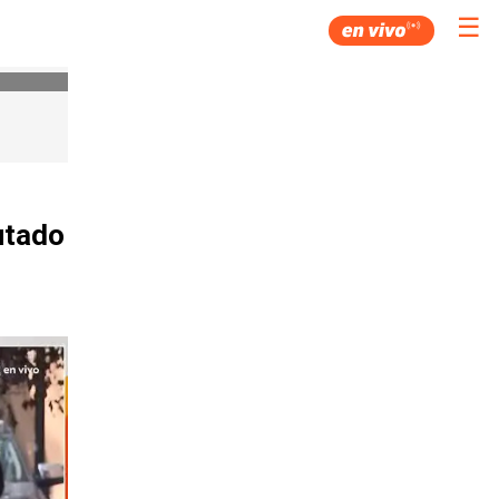
☰
utado