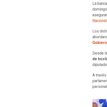
La banca
doming
asegura
Nacional
Los dich
abordar
Gobier
Desde la
de host
diputado
A través
parlamen
personal