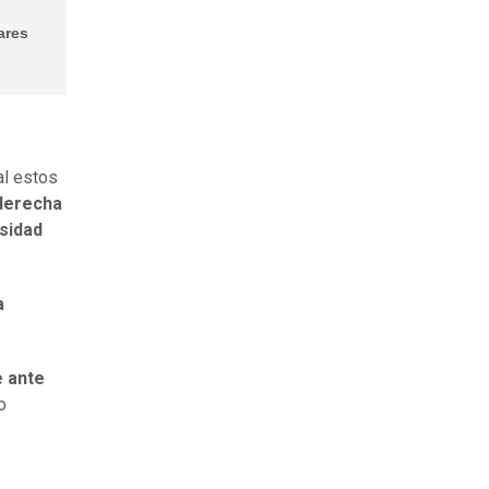
ares
al estos
 derecha
sidad
a
e ante
o