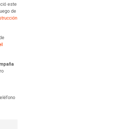
ció este
 luego de
strucción
nde
el
ampaña
ro
teléfono