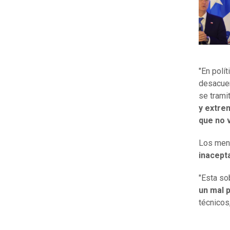
"En polí
desacuer
se trami
y extre
que no 
Los mens
inacept
"Esta so
un mal 
técnicos