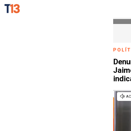
POLÍT
Denu
Jaim
indi