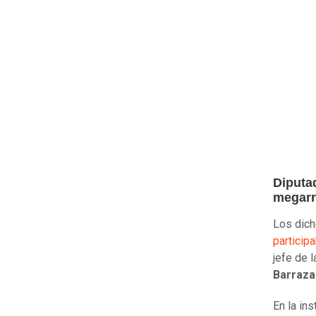
Diputad
megarr
Los dich
particip
jefe de 
Barraza
En la ins