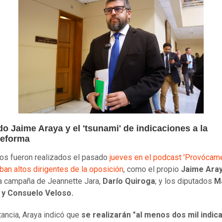
o Jaime Araya y el 'tsunami' de indicaciones a la
eforma
os fueron realizados el pasado
jueves en el podcast 'Provócam
aban altos dirigentes de la oposición
, como el propio
Jaime Ara
la campaña de Jeannette Jara,
Darío Quiroga
; y los diputados
M
 y Consuelo Veloso.
tancia, Araya indicó que
se realizarán "al menos dos mil indic