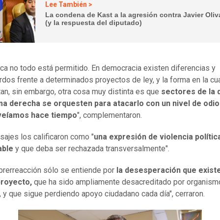
Lee También >
La condena de Kast a la agresión contra Javier Oliv
(y la respuesta del diputado)
tica no todo está permitido. En democracia existen diferencias y
dos frente a determinados proyectos de ley, y la forma en la cu
tan, sin embargo, otra cosa muy distinta es que
sectores de la
ma derecha se orquesten para atacarlo con un nivel de odio
veíamos hace tiempo
", complementaron.
ajes los calificaron como "
una expresión de violencia polític
able
y que deba ser rechazada transversalmente".
brerreacción sólo se entiende por
la desesperación que exist
proyecto,
que ha sido ampliamente desacreditado por organism
, y que sigue perdiendo apoyo ciudadano cada día", cerraron.