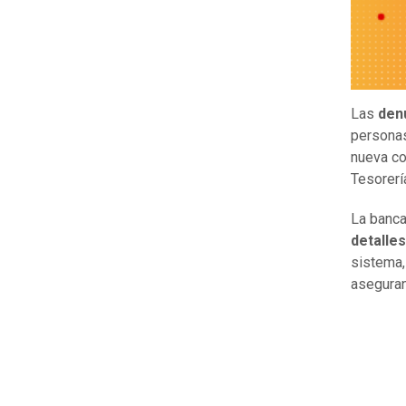
Las
den
personas
nueva co
Tesorerí
La banca
detalle
sistema,
aseguran