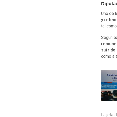
Diputa
Uno de l
y reten
tal como
Según ex
remuner
sufrido
como ala
La jefa 