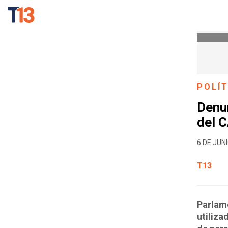
POLÍT
Denu
del C
6 DE JUNI
T13
Parlame
utiliza