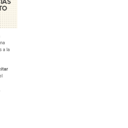
a
una
s a la
itar
el
.