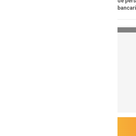
de per
bancari