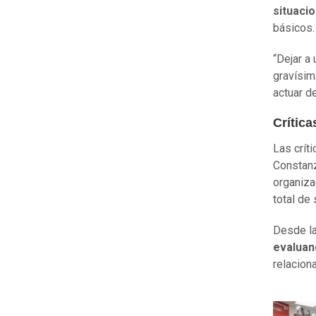
situaci
básicos.
“Dejar a
gravísim
actuar d
Crítica
Las crít
Constanz
organiza
total de
Desde la
evaluan
relacion