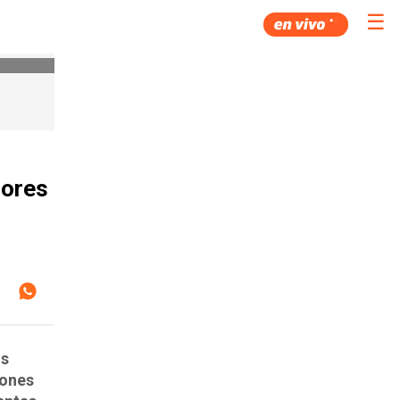
☰
dores
os
iones