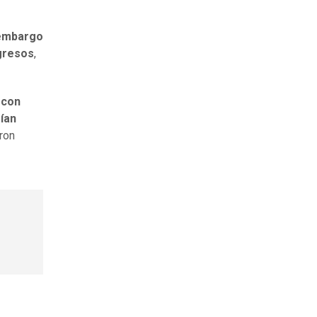
 embargo
ngresos
,
 con
ían
ron