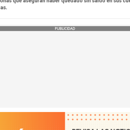
sonas que aseguran haber quedado sin saldo en sus cu
as.
PUBLICIDAD