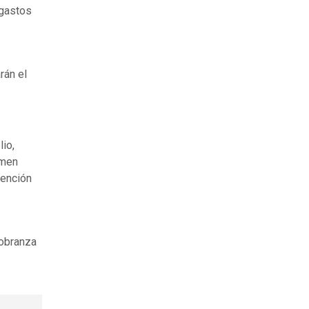
 gastos
rán el
lio,
imen
tención
cobranza