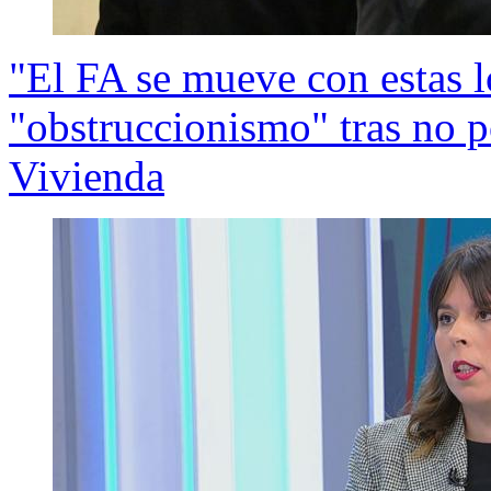
"El FA se mueve con estas l
"obstruccionismo" tras no 
Vivienda