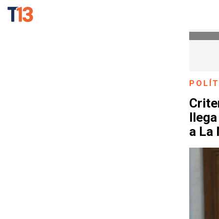
POLÍT
Crite
llega
a La