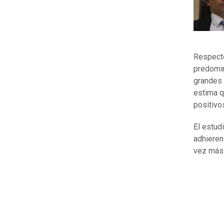
Respecto
predomin
grandes
estima q
positivo
El estud
adhieren
vez más 