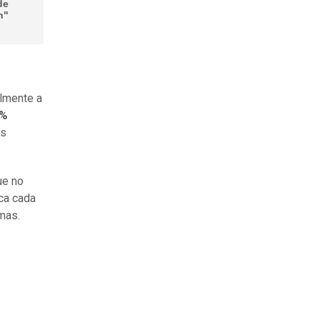
de
h"
almente a
5%
os
ue no
ica cada
mas.