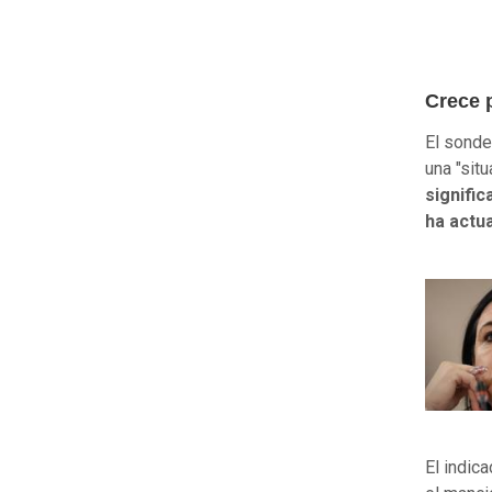
Crece 
El sonde
una "sit
signifi
ha actu
El indic