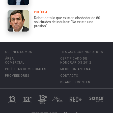
POLÍTICA
Rabat detalla que existen alrededor de 80
solicitudes de indultos: "No existe una
presión"
QUIÉNES SOMOS
TRABAJA CON NOSOTROS
ÁREA
CERTIFICADO DE
COMERCIAL
HONORARIOS 2012
POLÍTICAS COMERCIALES
MEDICIÓN ANTENAS
PROVEEDORES
CONTACTO
BRANDED CONTENT