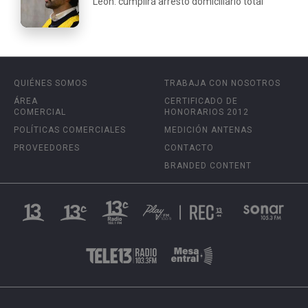
León: cumplirá arresto domiciliario total
QUIÉNES SOMOS
TRABAJA CON NOSOTROS
ÁREA
CERTIFICADO DE
COMERCIAL
HONORARIOS 2012
POLÍTICAS COMERCIALES
MEDICIÓN ANTENAS
PROVEEDORES
CONTACTO
BRANDED CONTENT