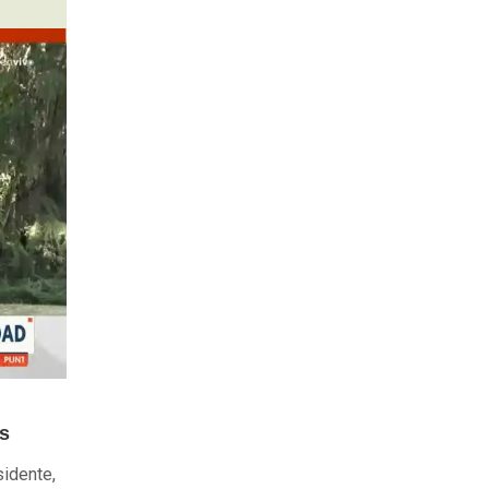
s
idente,