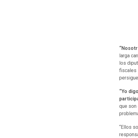
“Nosotr
larga ca
los dipu
fiscales
persigue
“Yo dig
particip
que son 
problema
“Ellos s
responsa