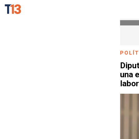
POLÍT
Diput
una e
labo