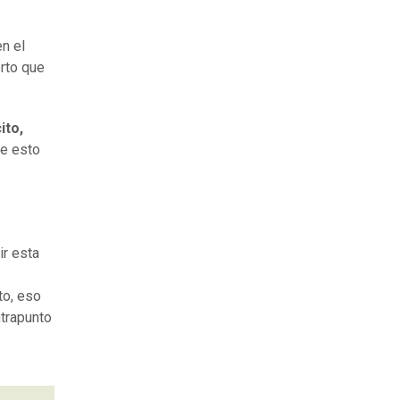
en el
erto que
ito,
ue esto
ir esta
to, eso
trapunto