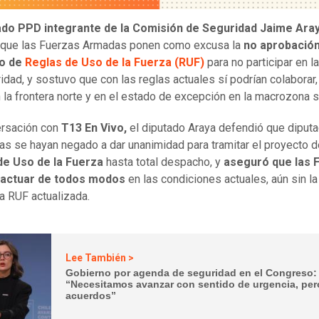
ado PPD integrante de la Comisión de Seguridad Jaime Ara
 que las Fuerzas Armadas ponen como excusa la
no aprobación
to de
Reglas de Uso de la Fuerza (RUF)
para no participar en 
idad, y sostuvo que con las reglas actuales sí podrían colaborar
 la frontera norte y en el estado de excepción en la macrozona s
rsación con
T13 En Vivo,
el diputado Araya defendió que diput
stas se hayan negado a dar unanimidad para tramitar el proyecto 
de Uso de la Fuerza
hasta total despacho, y
aseguró que las 
 actuar de todos modos
en las condiciones actuales, aún sin la
a RUF actualizada.
Lee También >
Gobierno por agenda de seguridad en el Congreso:
“Necesitamos avanzar con sentido de urgencia, pe
acuerdos”