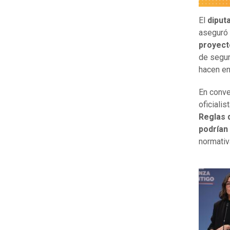
El
diput
aseguró
proyec
de segur
hacen en
En conve
oficiali
Reglas 
podrían
normativ