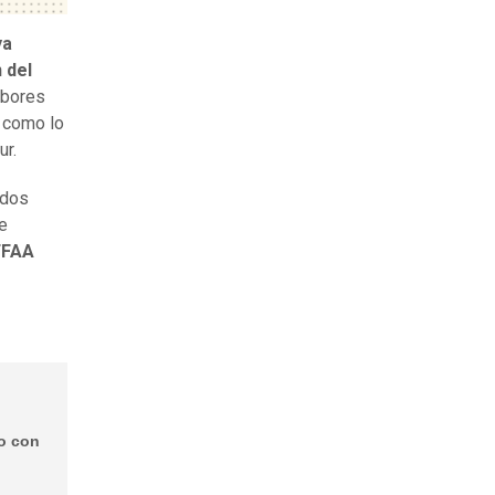
ya
 del
labores
, como lo
ur.
ados
de
FFAA
ro con