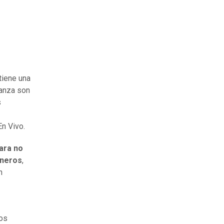
tiene una
ianza son
s
n Vivo.
ara no
ineros
,
n
ios