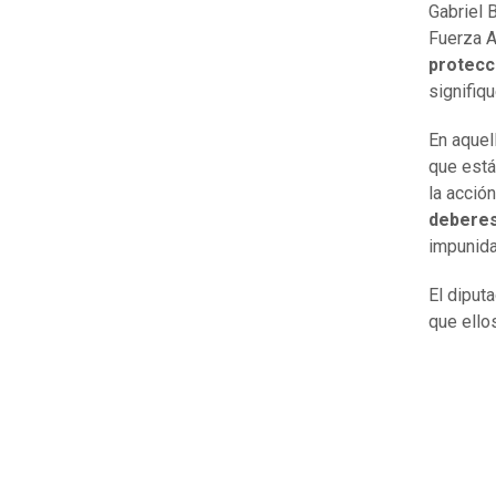
Gabriel 
Fuerza A
protecci
signifiqu
En aquell
que está
la acció
deberes 
impunida
El diput
que ello