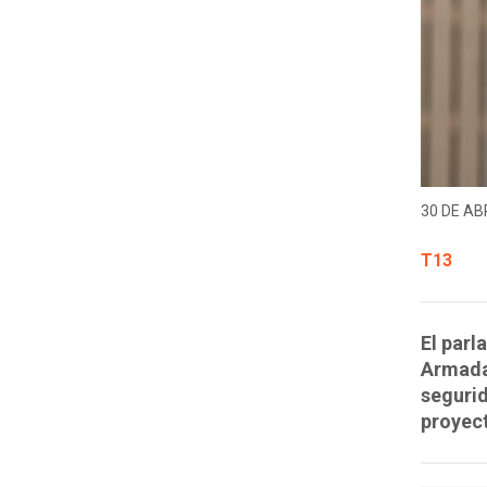
30 DE ABR
T13
El parl
Armada
segurid
proyect