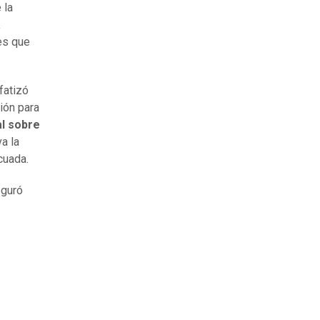
 la
a
es que
fatizó
ión para
al sobre
a la
cuada.
eguró
.