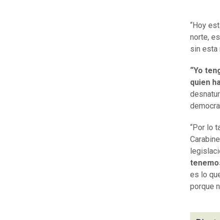
“Hoy est
norte, e
sin esta
“Yo ten
quien h
desnatur
democrac
“Por lo 
Carabiner
legislac
tenemos
es lo qu
porque n