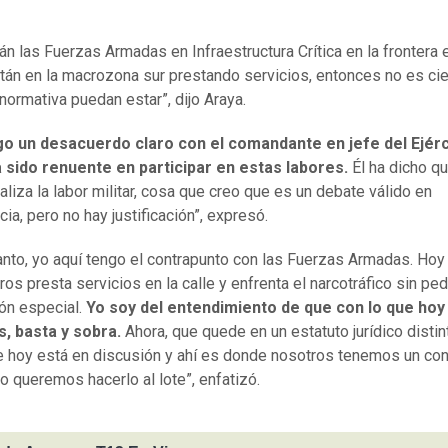
án las Fuerzas Armadas en Infraestructura Crítica en la frontera 
stán en la macrozona sur prestando servicios, entonces no es ci
 normativa puedan estar”, dijo Araya.
go un desacuerdo claro con el comandante en jefe del Ejérc
a sido renuente en participar en estas labores.
Él ha dicho q
aliza la labor militar, cosa que creo que es un debate válido en
ia, pero no hay justificación”, expresó.
tanto, yo aquí tengo el contrapunto con las Fuerzas Armadas. Hoy
os presta servicios en la calle y enfrenta el narcotráfico sin ped
ión especial.
Yo soy del entendimiento de que con lo que hoy
, basta y sobra.
Ahora, que quede en un estatuto jurídico distin
e hoy está en discusión y ahí es donde nosotros tenemos un con
o queremos hacerlo al lote”, enfatizó.