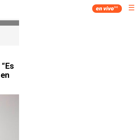
☰
 “Es
 en