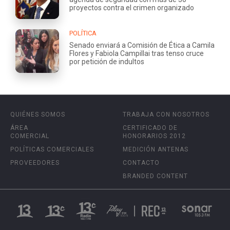
proyectos contra el crimen organizado
POLÍTICA
Senado enviará a Comisión de Ética a Camila
Flores y Fabiola Campillai tras tenso cruce
por petición de indultos
QUIÉNES SOMOS
TRABAJA CON NOSOTROS
ÁREA
CERTIFICADO DE
COMERCIAL
HONORARIOS 2012
POLÍTICAS COMERCIALES
MEDICIÓN ANTENAS
PROVEEDORES
CONTACTO
BRANDED CONTENT