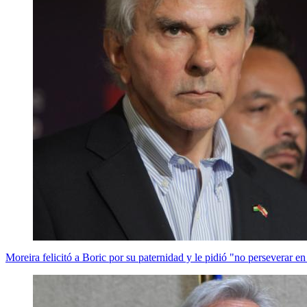
Moreira felicitó a Boric por su paternidad y le pidió "no perseverar en