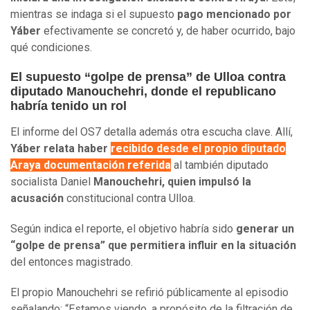
mientras se indaga si el supuesto
pago mencionado por
Yáber
efectivamente se concretó y, de haber ocurrido, bajo
qué condiciones.
El supuesto “golpe de prensa” de Ulloa contra
diputado Manouchehri, donde el republicano
habría tenido un rol
El informe del OS7 detalla además otra escucha clave. Allí,
Yáber relata haber
recibido desde el propio diputado
Araya documentación referida
al también diputado
socialista Daniel
Manouchehri, quien impulsó la
acusación
constitucional contra Ulloa.
Según indica el reporte, el objetivo habría sido
generar un
“golpe de prensa” que permitiera influir en la situación
del entonces magistrado.
El propio Manouchehri se refirió públicamente al episodio
señalando: “Estamos viendo, a propósito de la filtración de