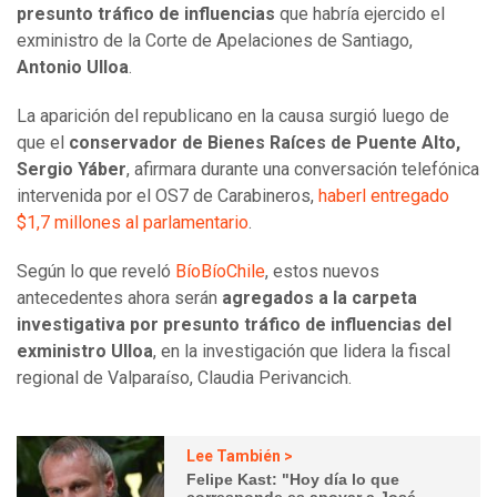
presunto tráfico de influencias
que habría ejercido el
exministro de la Corte de Apelaciones de Santiago,
Antonio Ulloa
.
La aparición del republicano en la causa surgió luego de
que el
conservador de Bienes Raíces de Puente Alto,
Sergio Yáber
, afirmara durante una conversación telefónica
intervenida por el OS7 de Carabineros,
haberl entregado
$1,7 millones al parlamentario
.
Según lo que reveló
BíoBíoChile
, estos nuevos
antecedentes ahora serán
agregados a la carpeta
investigativa por presunto tráfico de influencias del
exministro Ulloa
, en la investigación que lidera la fiscal
regional de Valparaíso, Claudia Perivancich.
Lee También >
Felipe Kast: "Hoy día lo que
corresponde es apoyar a José