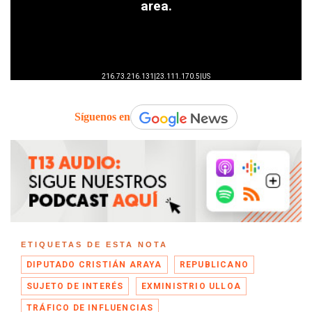
Síguenos en
ETIQUETAS DE ESTA NOTA
DIPUTADO CRISTIÁN ARAYA
REPUBLICANO
SUJETO DE INTERÉS
EXMINISTRIO ULLOA
TRÁFICO DE INFLUENCIAS