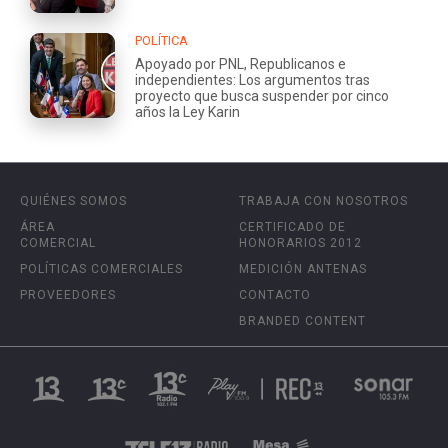
POLÍTICA
Apoyado por PNL, Republicanos e
independientes: Los argumentos tras
proyecto que busca suspender por cinco
años la Ley Karin
QUIÉNES SOMOS
TRABAJA CON NOSOTROS
ÁREA
CERTIFICADO DE
COMERCIAL
HONORARIOS 2012
POLÍTICAS COMERCIALES
MEDICIÓN ANTENAS
PROVEEDORES
CONTACTO
BRANDED CONTENT