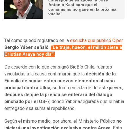
Antonio Kast para que el
comunismo no gane en la próxima
vuelta"
Tal como quedó registrado en la
escucha que publicó Ciper
,
Sergio Yáber señaló
:
“Le traje, hueón, el millón siete a
Cristian Araya hoy día”.
De acuerdo con lo que consignó BioBío Chile, fuentes
vinculadas a la causa confirmaron que la
decisión de la
Fiscalía de sumar estos nuevos elementos al caso
principal contra Ulloa
, se tomó en la tarde de este jueves,
después de que la prensa se enterara del diálogo
pinchado por el OS-7
, donde Yaber aseguraba que le había
entregado esa suma al republicano.
Según el mismo medio, por ahora, el Ministerio Público
no
iniciará una investigación exclusiva contra Araya.
Esto,