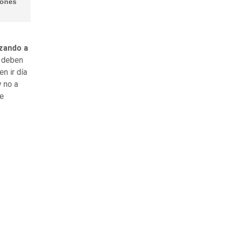
lones
izando a
e deben
n ir día
y no a
se