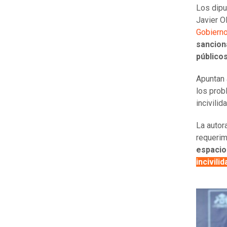
Los dipu
Javier O
Gobierno
sancion
públicos
Apuntan 
los prob
incivili
La autor
requerim
espacio
incivili