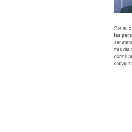
Por su p
las pers
ser aten
tras día
dormir p
conviert