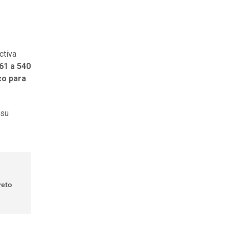
ctiva
61 a 540
co para
 su
reto