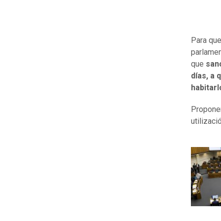
Para que
parlamen
que
san
días, a 
habitar
Proponen
utilizaci