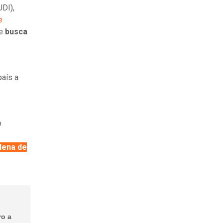
UDI),
e
ue
busca
país a
o
llena de
ro a