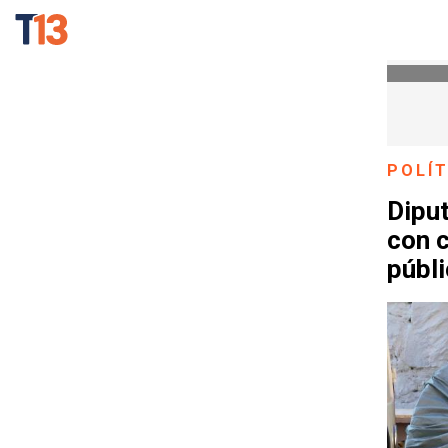
POLÍT
Dipu
con c
públ