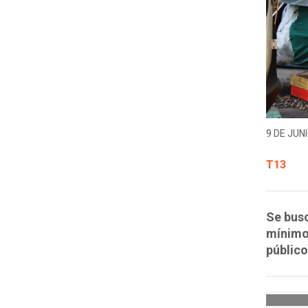
9 DE JUNI
T13
Se busc
mínimo,
público