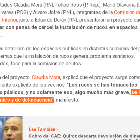
tados Claudia Mora (RN), Felipe Ross (P. Rep.), Mario Olavarría (
livares (PDG) y Álvaro Jofré (PNL), integrantes de la
Comisión d
 Interior
, junto a Eduardo Durán (RN), presentaron un proyecto q
ar con penas de cárcel la instalación de rucos en espacios
.
al deterioro de los espacios públicos en distintas comunas del 
lemas que la instalación de rucos genera: problema sanitarios,
dades, foco para la comisión de delitos.
a del proyecto,
Claudia Mora
, explicó que el proyecto surge com
iento explícito de los vecinos.
"Los rucos se han tomado los
s públicos, y no solamente eso, algo mucho más grave
,
se 
dades y de delincuencia"
, manifestó.
Lee También >
Cobro del CAE: Quiroz descarta devolución de dine