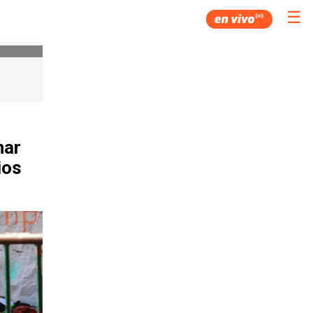
☰
nar
ios