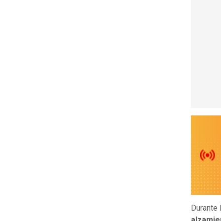
Durante 
alzamie