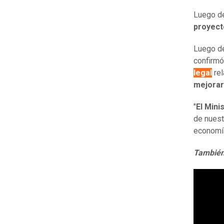
Luego de
proyect
Luego de
confirm
legal
rel
mejorar
"
El Mini
de nuest
economía
También 