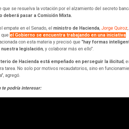
 que se resuelva la votación por el alzamiento del secreto banca
o deberá pasar a Comisión Mixta.
l empate en el Senado, el
ministro de Hacienda
,
Jorge Quiroz
,
ó que
el Gobierno se encuentra trabajando en una iniciativa
acionada con esta materia y precisó que
"hay formas inteligen
 nuestra legislación
, y colaborar más en ello".
sterio de Hacienda está empeñado en perseguir la ilicitud
, 
ra tarea. No solo por motivos recaudatorios, sino en funcionamie
", agregó.
te podría interesar: