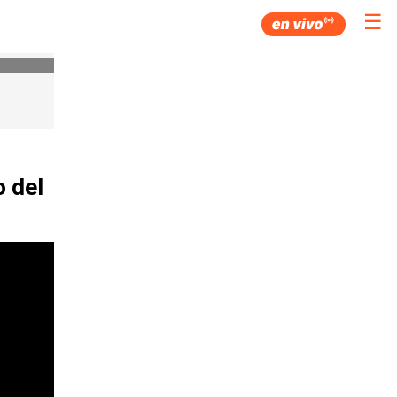
☰
o del