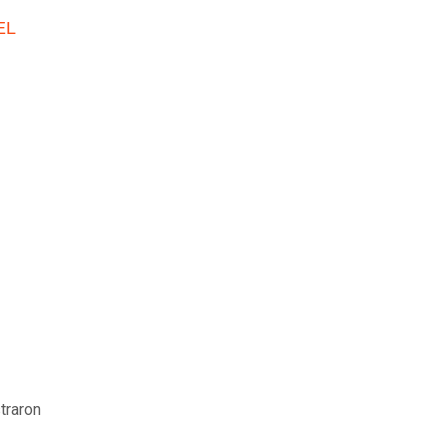
EL
traron