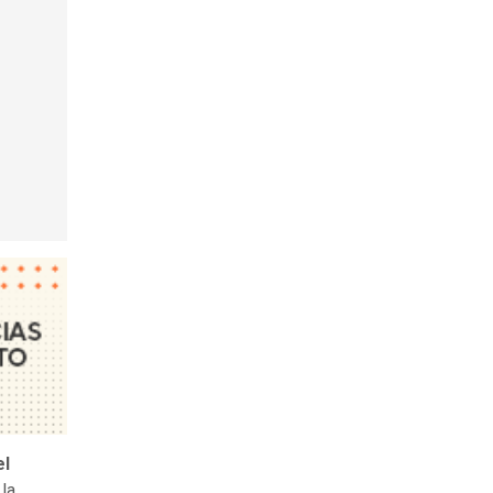
el
 la