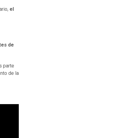
rio,
el
tes de
es parte
nto de la