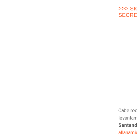
>>> S
SECRE
Cabe rec
levantam
Santand
allanami