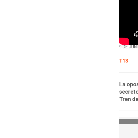
9 DE JUNI
T13
La opos
secreto
Tren d