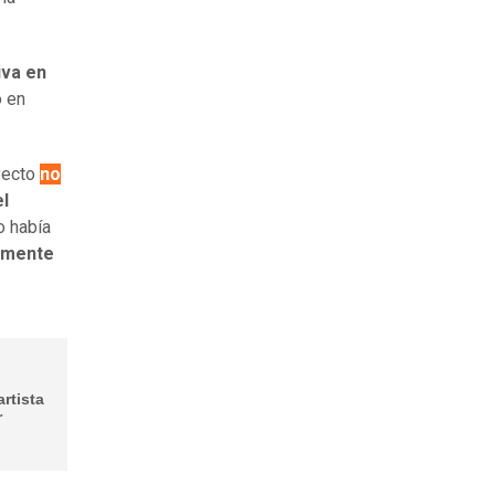
va en
o en
oyecto
no
el
o había
vamente
rtista
r