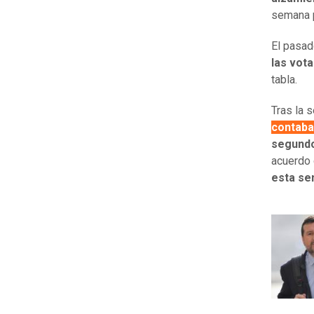
semana 
El pasad
las vot
tabla.
Tras la 
contaba
segundo
acuerdo 
esta s