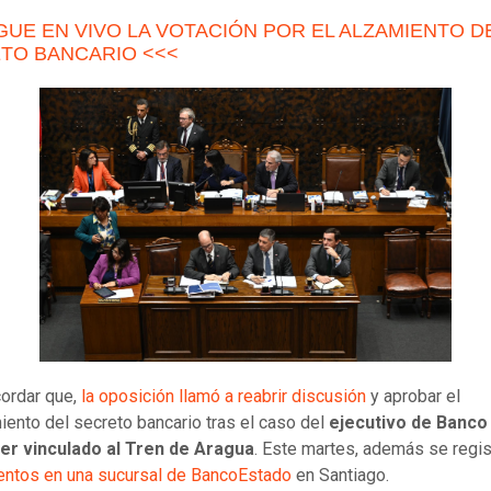
IGUE EN VIVO LA VOTACIÓN POR EL ALZAMIENTO D
TO BANCARIO <<<
ordar que,
la oposición llamó a reabrir discusión
y aprobar el
iento del secreto bancario tras el caso del
ejecutivo de Banco
er vinculado al Tren de Aragua
. Este martes, además se regis
entos en una sucursal de BancoEstado
en Santiago.