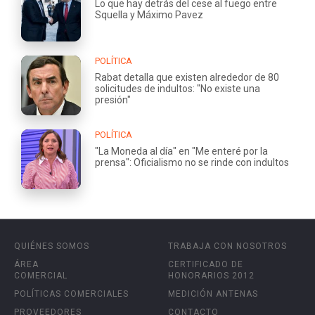
Lo que hay detrás del cese al fuego entre
Squella y Máximo Pavez
POLÍTICA
Rabat detalla que existen alrededor de 80
solicitudes de indultos: "No existe una
presión"
POLÍTICA
"La Moneda al día" en "Me enteré por la
prensa": Oficialismo no se rinde con indultos
QUIÉNES SOMOS
TRABAJA CON NOSOTROS
ÁREA
CERTIFICADO DE
COMERCIAL
HONORARIOS 2012
POLÍTICAS COMERCIALES
MEDICIÓN ANTENAS
PROVEEDORES
CONTACTO