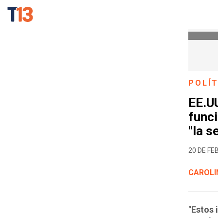
POLÍT
EE.UU
funci
"la s
20 DE FE
CAROLI
"Estos 