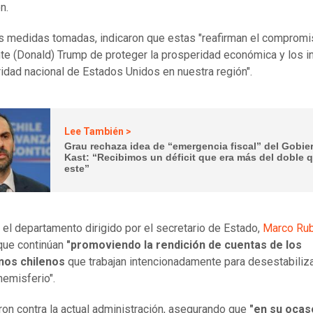
on.
s medidas tomadas, indicaron que estas "reafirman el compromi
te (Donald) Trump de proteger la prosperidad económica y los i
idad nacional de Estados Unidos en nuestra región".
Lee También >
Grau rechaza idea de “emergencia fiscal” del Gobie
Kast: “Recibimos un déficit que era más del doble 
este”
el departamento dirigido por el secretario de Estado,
Marco Rub
que continúan
"promoviendo la rendición de cuentas de los
nos chilenos
que trabajan intencionadamente para desestabiliz
hemisferio".
ron contra la actual administración, asegurando que
"en su ocaso