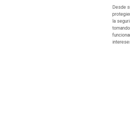
Desde su
protegie
la segur
tomando 
funciona
interese