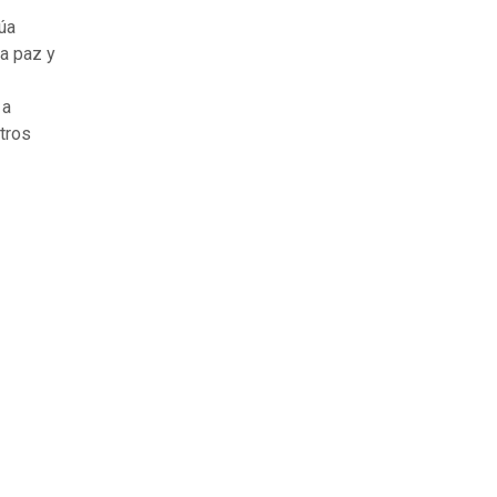
úa
a paz y
 a
tros