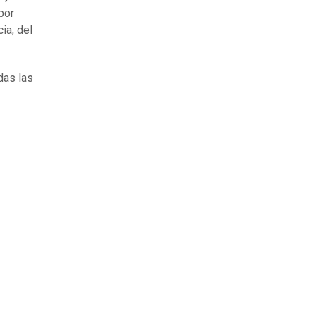
por
ia, del
idas las