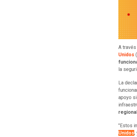
A través
Unidos
(
funcion
la seguri
La decla
funcionar
apoyo si
infraest
regiona
"Estos i
Unidos
,