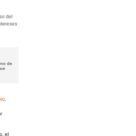
so del
ntereses
rno de
que
io
,
ar
, el