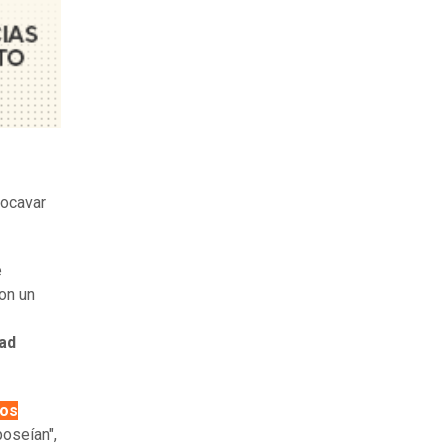
socavar
e
ron un
ad
dos
oseían",