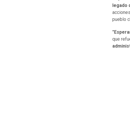
legado 
acciones
pueblo c
"Espera
que refu
adminis