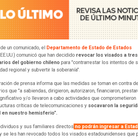
 de un comunicado, el
Departamento de Estado de Estados
EE.UU.) comunicó que han decidido
revocar los visados a tres
arios del gobierno chileno
para "contrarrestar los intentos de 
dad regional y subvertir la soberanía".
ración de prensa informa que las medidas se toman en contra d
ios que "a sabiendas, dirigieron, autorizaron, financiaron, presta
gnificativo y/o llevaron a cabo actividades que comprometieron
ructuras críticas de telecomunicaciones y
socavaron la segurid
l en nuestro hemisferio".
ndividuos y sus familiares directos
no podrán ingresar a Esta
 y se les han revocado todos los visados estadounidenses que p