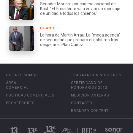
Senador Moreira por cadena nacional de
Kast: "El Presidente va a enviar un mensaje
de unidad a todos los chilenos"
EX-ANTE
La hora de Martín Arrau: La “mega agenda”
de seguridad que prepara el gobierno tras
despejar el Plan Quiroz
QUIÉNES SOMOS
TRABAJA CON NOSOTROS
ÁREA
CERTIFICADO DE
COMERCIAL
HONORARIOS 2012
POLÍTICAS COMERCIALES
MEDICIÓN ANTENAS
PROVEEDORES
CONTACTO
BRANDED CONTENT