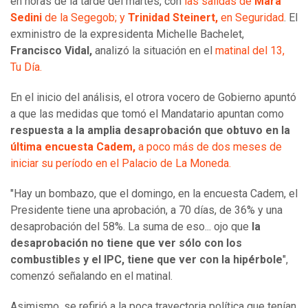
en horas de la tarde del martes, con
las salidas de
Mara
Sedini
de la Segegob; y
Trinidad Steinert,
en Seguridad
. El
exministro de la expresidenta Michelle Bachelet,
Francisco Vidal,
analizó la situación en el
matinal del 13,
Tu Día.
En el inicio del análisis, el otrora vocero de Gobierno apuntó
a que las medidas que tomó el Mandatario apuntan como
respuesta a la amplia desaprobación que obtuvo en la
última encuesta Cadem,
a poco más de dos meses de
iniciar su período en el Palacio de La Moneda.
"Hay un bombazo, que el domingo, en la encuesta Cadem, el
Presidente tiene una aprobación, a 70 días, de 36% y una
desaprobación del 58%. La suma de eso... ojo que
la
desaprobación no tiene que ver sólo con los
combustibles y el IPC, tiene que ver con la hipérbole
",
comenzó señalando en el matinal.
Asimismo, se refirió a la poca trayectoria política que tenían