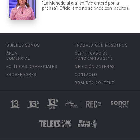
"La Moneda al día" en "Me enteré por la
prensa": Oficialismo no se rinde con indultos
QUIÉNES SOMOS
TRABAJA CON NOSOTROS
ÁREA
CERTIFICADO DE
COMERCIAL
HONORARIOS 2012
POLÍTICAS COMERCIALES
MEDICIÓN ANTENAS
PROVEEDORES
CONTACTO
BRANDED CONTENT