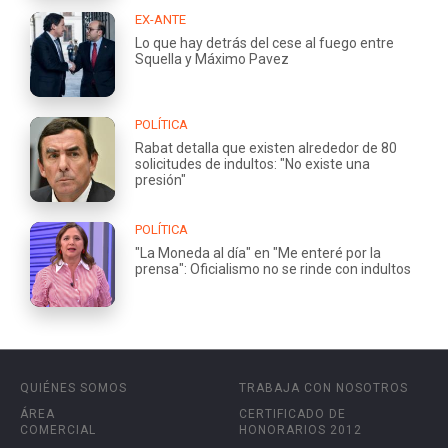
EX-ANTE
Lo que hay detrás del cese al fuego entre
Squella y Máximo Pavez
POLÍTICA
Rabat detalla que existen alrededor de 80
solicitudes de indultos: "No existe una
presión"
POLÍTICA
"La Moneda al día" en "Me enteré por la
prensa": Oficialismo no se rinde con indultos
QUIÉNES SOMOS
TRABAJA CON NOSOTROS
ÁREA
CERTIFICADO DE
COMERCIAL
HONORARIOS 2012