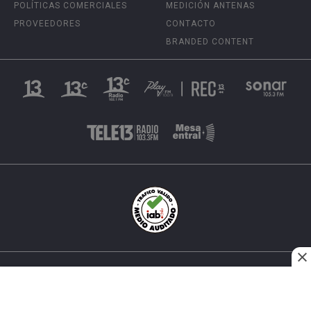
POLÍTICAS COMERCIALES
MEDICIÓN ANTENAS
PROVEEDORES
CONTACTO
BRANDED CONTENT
INÉS MATTE URREJOLA #0848, SANTIAGO, CHILE
FONO (562) 2 251 4000 © TODOS LOS DERECHOS
RESERVADOS. 13.CL