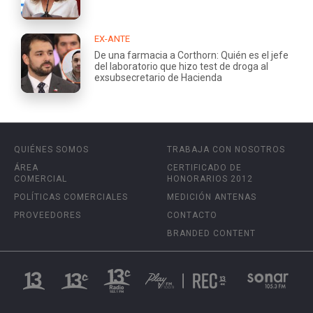
EX-ANTE
De una farmacia a Corthorn: Quién es el jefe
del laboratorio que hizo test de droga al
exsubsecretario de Hacienda
QUIÉNES SOMOS
TRABAJA CON NOSOTROS
ÁREA
CERTIFICADO DE
COMERCIAL
HONORARIOS 2012
POLÍTICAS COMERCIALES
MEDICIÓN ANTENAS
PROVEEDORES
CONTACTO
BRANDED CONTENT