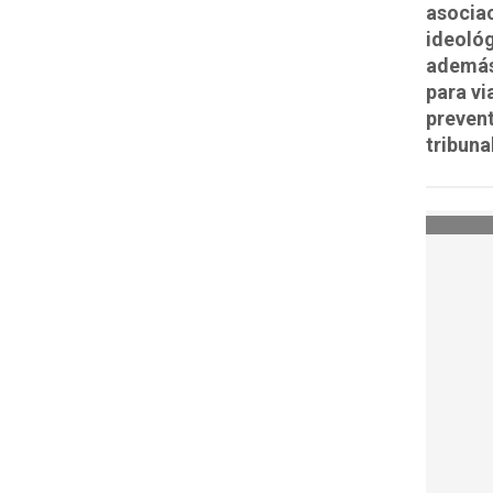
asociac
ideológ
además
para vi
prevent
tribuna