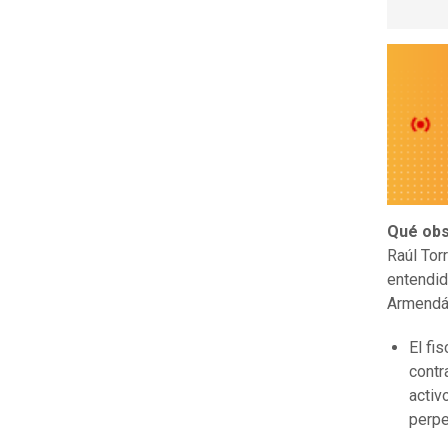
Qué obs
Raúl Tor
entendid
Armendár
El fi
contr
activ
perpe