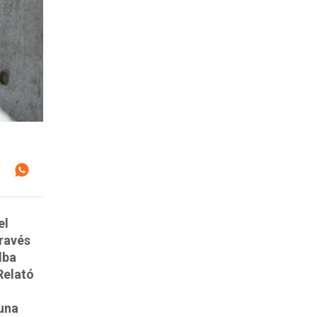
el
través
lba
Relató
,
 una