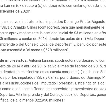
a Larraín (ex directora (s) de desarrollo comunitario), desde juli
iciembre de 2020”.
nes a su vez instruían a los imputados Domingo Prieto, Augusto
 Silva o Arnaldo Cañas (contadores), para que mensualmente le
garan aproximadamente la cantidad inicial de $3 millones en efe
$5 millones a contar de 2014, desde las actas de (…) Vita Deport
Emprende o del Consejo Local de Deportes”. El perjuicio por est
pto ascendió a “al menos $528 millones”.
de imprevistos.
Antonia Larraín, subdirectora de desarrollo com
nero de 2014 a abril de 2016, salvo el mes de febrero de 2015, r
 depósitos en efectivo en su cuenta corriente (…) del banco San
os por los imputados Silva y Cañas, por órdenes de Domingo Pr
 a las instrucciones del imputado Torrealba”. Estos habían sido
s como el edil como “fondo de imprevistos provenientes de las 
 Deportes, Vita Emprende y del Consejo Local de Deportes, gene
o fiscal de a lo menos $22.950 millones”.