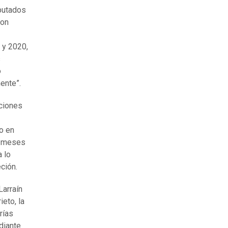
putados
con
 y 2020,
s
o
ente”.
cciones
ro en
os meses
a lo
ción.
Larraín
eto, la
rías
diante