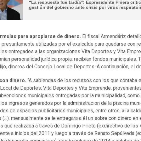
“La respuesta fue tardía”: Expresidente Piñera criti
gestión del gobierno ante crisis por virus respirator
órmulas para apropiarse de dinero.
El fiscal Armendáriz detall
 presuntamente utilizadas por el exalcalde para quedarse con r
les entregados a las organizaciones Vita Deportes y Vita Empr
tenían personalidad jurídica propia, recibían fondos municipales.
dijo, dineros del Consejo Local de Deportes. A continuación, el de
con dinero.
“A sabiendas de los recursos con los que contaba e
Local de Deportes, Vita Deportes y Vita Emprende, provenientes
ubvenciones municipales entregadas por la municipalidad, como
 los ingresos generados por la administración de la piscina muni
ndos de espacios publicitarios municipales, entre otros, al alcald
a (…). mensualmente se le entregara a él un sobre con dinero en 
s que realizaba a través de Domingo Prieto (exdirectivo de los V
ente a inicios del 2011 y luego a través de Renato Sepúlveda (e
 de desarrollo comunitario), desde octubre de 2014 a octubre de 