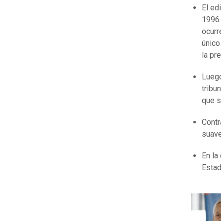
El ed
1996 
ocurr
único
la pr
Luego
tribu
que s
Contr
suave
En la
Estad