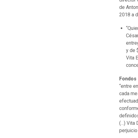
de Antoni
2018 a d
“Quie
César
entre
y de 
Vita 
conce
Fondos 
“entre e
cada mes
efectuad
conforme
definido
(…) Vita
perjuici