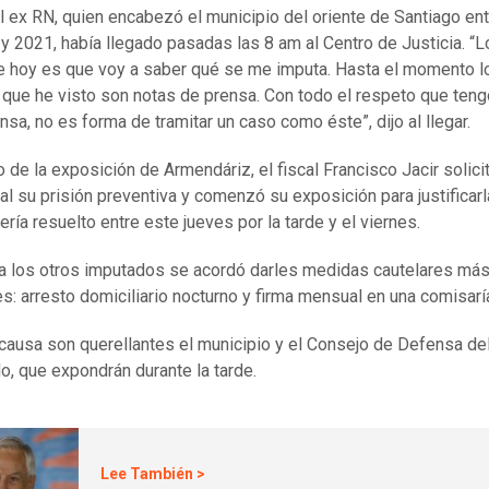
il ex RN, quien encabezó el municipio del oriente de Santiago en
y 2021, había llegado pasadas las 8 am al Centro de Justicia. “L
e hoy es que voy a saber qué se me imputa. Hasta el momento l
 que he visto son notas de prensa. Con todo el respeto que teng
ensa, no es forma de tramitar un caso como éste”, dijo al llegar.
 de la exposición de Armendáriz, el fiscal Francisco Jacir solicit
nal su prisión preventiva y comenzó su exposición para justificarla
ería resuelto entre este jueves por la tarde y el viernes.
a los otros imputados se acordó darles medidas cautelares má
s: arresto domiciliario nocturno y firma mensual en una comisarí
 causa son querellantes el municipio y el Consejo de Defensa de
o, que expondrán durante la tarde.
Lee También >