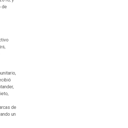
o de
ctivo
es,
e
unitario,
ecibió
tander,
ieto,
arcas de
rando un