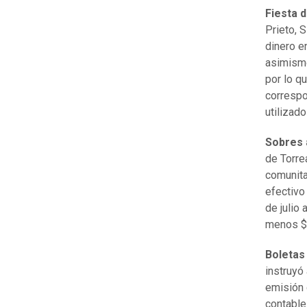
Fiesta d
Prieto, 
dinero e
asimismo
por lo q
correspo
utilizad
Sobres a
de Torre
comunita
efectivo
de julio
menos $9
Boletas
instruyó
emisión 
contable