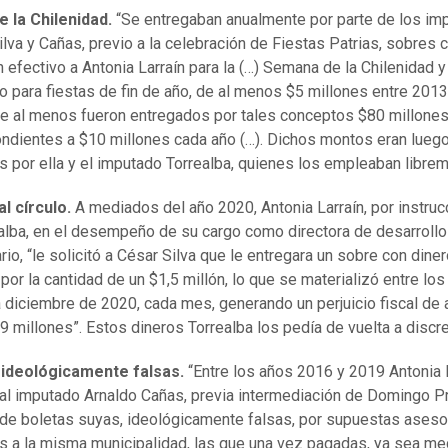
e la Chilenidad.
“Se entregaban anualmente por parte de los im
Silva y Cañas, previo a la celebración de Fiestas Patrias, sobres 
n efectivo a Antonia Larraín para la (…) Semana de la Chilenidad y
 para fiestas de fin de año, de al menos $5 millones entre 2013
ue al menos fueron entregados por tales conceptos $80 millone
ndientes a $10 millones cada año (…). Dichos montos eran lueg
os por ella y el imputado Torrealba, quienes los empleaban librem
l círculo.
A mediados del año 2020, Antonia Larraín, por instru
alba, en el desempeño de su cargo como directora de desarrollo
rio, “le solicitó a César Silva que le entregara un sobre con dine
 por la cantidad de un $1,5 millón, lo que se materializó entre l
 a diciembre de 2020, cada mes, generando un perjuicio fiscal de 
 millones”. Estos dineros Torrealba los pedía de vuelta a discre
 ideológicamente falsas.
“Entre los años 2016 y 2019 Antonia 
 al imputado Arnaldo Cañas, previa intermediación de Domingo Pri
de boletas suyas, ideológicamente falsas, por supuestas aseso
s a la misma municipalidad, las que una vez pagadas, ya sea me