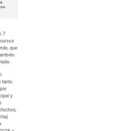
ca
ios
ó 7
ecursos
ende, que
 También
talle:
l
 tanto
 por
cipal y
e
efectivo,
ita)
x
2018, y