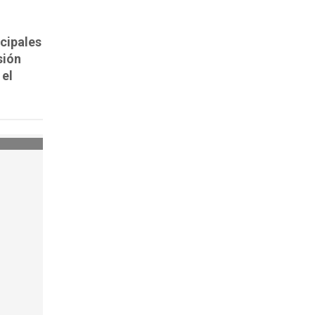
cipales
sión
 el