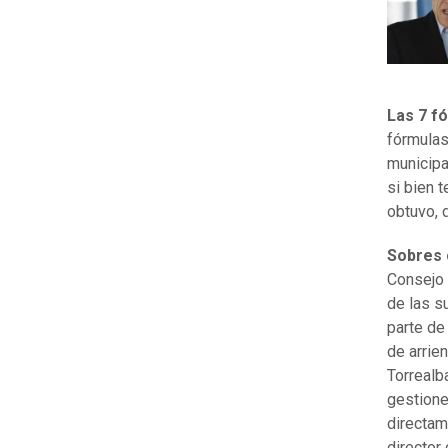
Las 7 f
fórmulas
municipa
si bien 
obtuvo, 
Sobres 
Consejo 
de las s
parte de
de arrie
Torrealb
gestione
directam
director