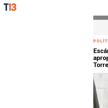
POLÍT
Escá
aprop
Torr