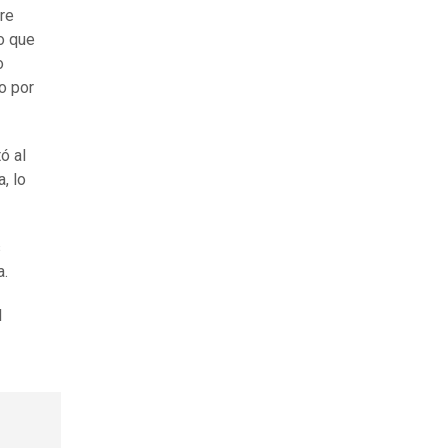
tre
o que
o
o por
ó al
, lo
s
a.
l