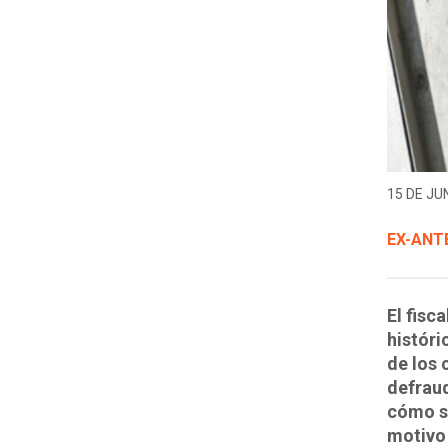
15 DE JUN
EX-ANT
El fisc
históri
de los 
defraud
cómo su
motivo 