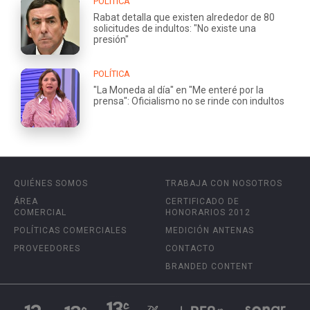
POLÍTICA
Rabat detalla que existen alrededor de 80
solicitudes de indultos: "No existe una
presión"
POLÍTICA
"La Moneda al día" en "Me enteré por la
prensa": Oficialismo no se rinde con indultos
QUIÉNES SOMOS
TRABAJA CON NOSOTROS
ÁREA
CERTIFICADO DE
COMERCIAL
HONORARIOS 2012
POLÍTICAS COMERCIALES
MEDICIÓN ANTENAS
PROVEEDORES
CONTACTO
BRANDED CONTENT