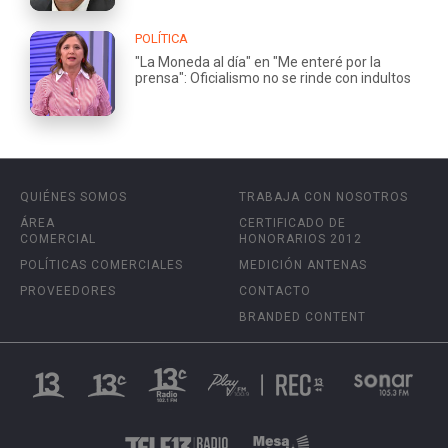
POLÍTICA
"La Moneda al día" en "Me enteré por la
prensa": Oficialismo no se rinde con indultos
QUIÉNES SOMOS
TRABAJA CON NOSOTROS
ÁREA
CERTIFICADO DE
COMERCIAL
HONORARIOS 2012
POLÍTICAS COMERCIALES
MEDICIÓN ANTENAS
PROVEEDORES
CONTACTO
BRANDED CONTENT