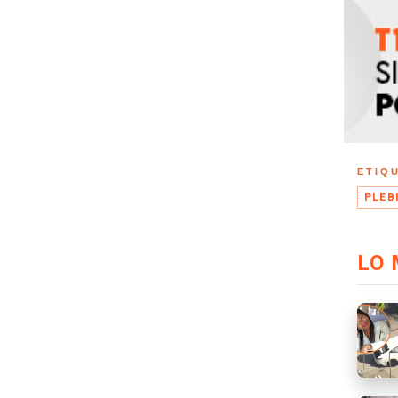
ETIQ
PLEB
LO 