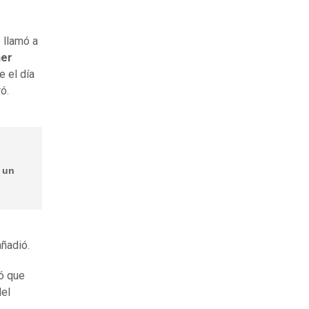
 llamó a
ner
e el día
ó.
r un
ñadió.
ó que
del