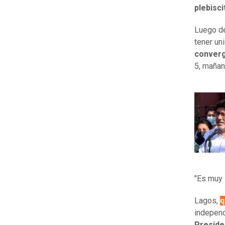
plebisci
Luego de
tener uni
converg
5, mañan
"Es muy 
Lagos,
q
independ
Preside