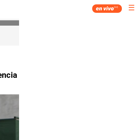
☰
encia