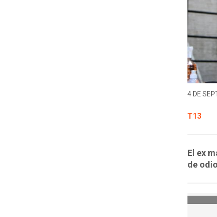
4 DE SEP
T13
El ex m
de odio