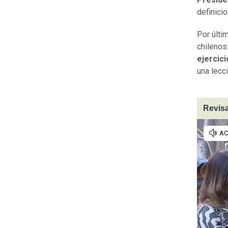
definici
Por últi
chilenos
ejercici
una lecc
Revisa