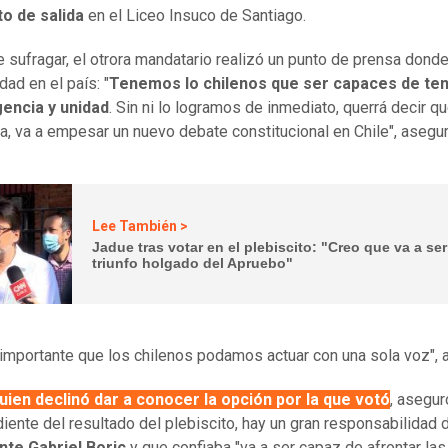
to de salida
en el Liceo Insuco de Santiago.
 sufragar, el otrora mandatario realizó un punto de prensa donde
dad en el país: "
Tenemos lo chilenos que ser capaces de te
encia y unidad
. Sin ni lo logramos de inmediato, querrá decir qu
a, va a empesar un nuevo debate constitucional en Chile", asegur
Lee También >
Jadue tras votar en el plebiscito: "Creo que va a se
triunfo holgado del Apruebo"
importante que los chilenos podamos actuar con una sola voz", a
uien declinó dar a conocer la opción por la que votó
, asegur
iente del resultado del plebiscito, hay un gran responsabilidad 
nte Gabriel Boric
y que confiaba "va a ser capaz de afrontar las