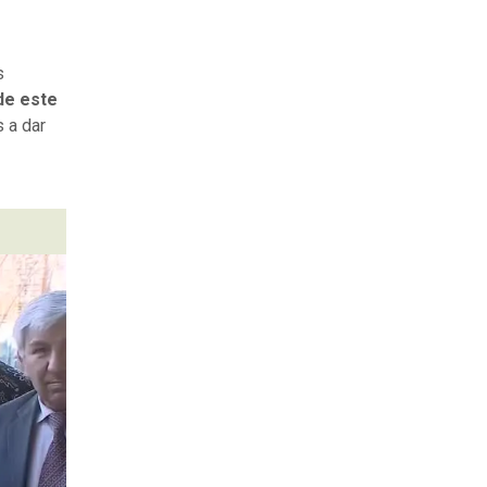
s
de este
 a dar