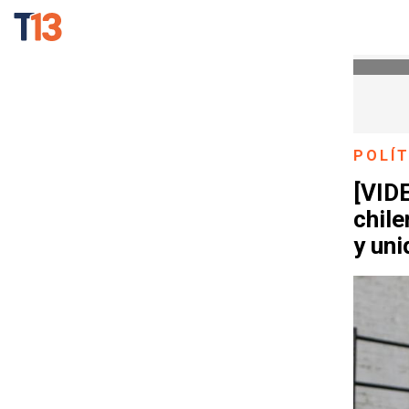
POLÍT
[VID
chil
y uni