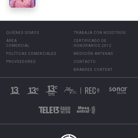
QUIÉNES SOMOS
TRABAJA CON NOSOTROS
ÁREA
CERTIFICADO DE
COMERCIAL
HONORARIOS 2012
POLÍTICAS COMERCIALES
MEDICIÓN ANTENAS
PROVEEDORES
CONTACTO
BRANDED CONTENT