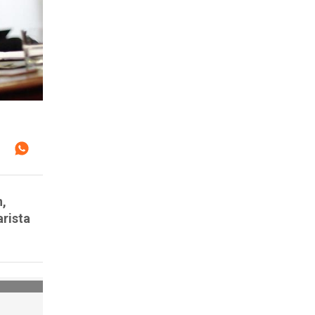
n,
arista