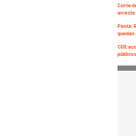
Corte d
arresto 
Penta: 
quedan 
CDE acce
público