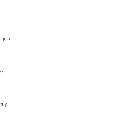
ego a
ez
 muy