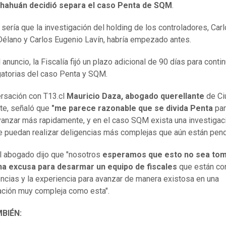
hahuán decidió separa el caso Penta de SQM
.
 sería que la investigación del holding de los controladores, Car
Délano y Carlos Eugenio Lavín, habría empezado antes.
 anuncio, la Fiscalía fijó un plazo adicional de 90 días para conti
gatorias del caso Penta y SQM.
rsación con T13.cl
Mauricio Daza, abogado querellante
de Ci
nte, señaló que
"me parece razonable que se divida Penta
par
anzar más rapidamente, y en el caso SQM exista una investigac
 puedan realizar deligencias más complejas que aún están pend
el abogado dijo que "nosotros
esperamos que esto no sea to
a excusa para desarmar un equipo de fiscales
que están co
cias y la experiencia para avanzar de manera existosa en una
ación muy compleja como esta".
BIÉN: