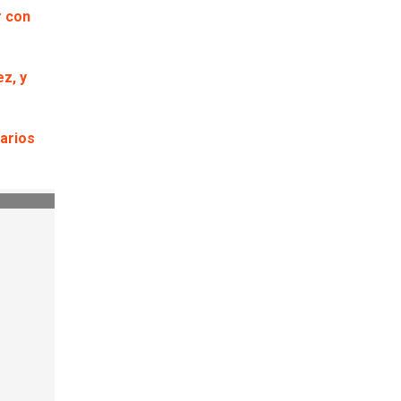
r con
z, y
narios