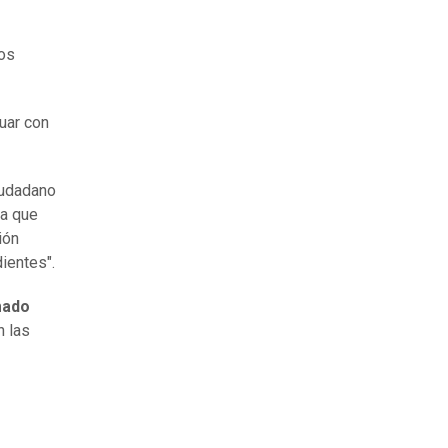
los
nuar con
udadano
a que
ión
ientes".
mado
n las