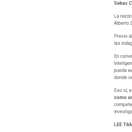
Sabas C
La razón
Alberto 
Previo al
las inda
En conve
Intelige
pueda av
donde se
Eso sí, 
como un
competen
investig
LEE TAM