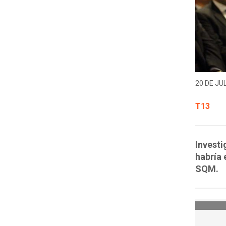
20 DE JUL
T13
Investi
habría 
SQM.