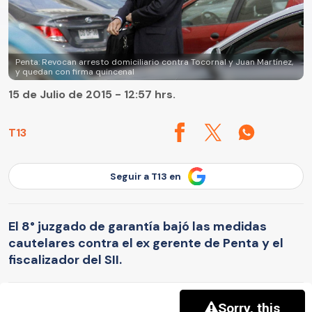
Penta: Revocan arresto domiciliario contra Tocornal y Juan Martínez,
y quedan con firma quincenal
15 de Julio de 2015 - 12:57 hrs.
T13
Seguir a T13 en
El 8° juzgado de garantía bajó las medidas
cautelares contra el ex gerente de Penta y el
fiscalizador del SII.