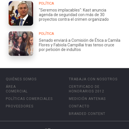
POLÍTICA
"Seremos implacables": Kast anuncia
agenda de seguridad con más de 30
proyectos contra el crimen organizado
POLÍTICA
Senado enviará a Comisión de Ética a Camila
Flores y Fabiola Campillai tras tenso cruce
por petición de indultos
QUIÉNES SOMOS
TRABAJA CON NOSOTROS
ÁREA
CERTIFICADO DE
COMERCIAL
HONORARIOS 2012
POLÍTICAS COMERCIALES
MEDICIÓN ANTENAS
PROVEEDORES
CONTACTO
BRANDED CONTENT