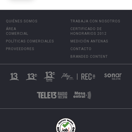
QUIÉNES SOMOS
TRABAJA CON NOSOTROS
ÁREA
CERTIFICADO DE
COMERCIAL
HONORARIOS 2012
POLÍTICAS COMERCIALES
MEDICIÓN ANTENAS
PROVEEDORES
CONTACTO
BRANDED CONTENT